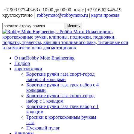
+7 903 977-43-63 с 10:00 до 00:00 пн-вс | +7 916 623-45-19
круглосуточно |
robbymoto@robbymoto.ru
|
карта проезда
О нас
Robby Moto Engineering
Подбор
короткоходки
Короткие ручки газа спорт-город
набор с 4 кольцами
Короткие ручки газа трек набор с 4
кольцами
Короткие ручки газа спорт-город
набор с 1 кольцом
Короткие ручки газа трек набор с 1
кольцом
Тросики к короткоходным ручкам
газа
Пусковый пульт
Клипоны