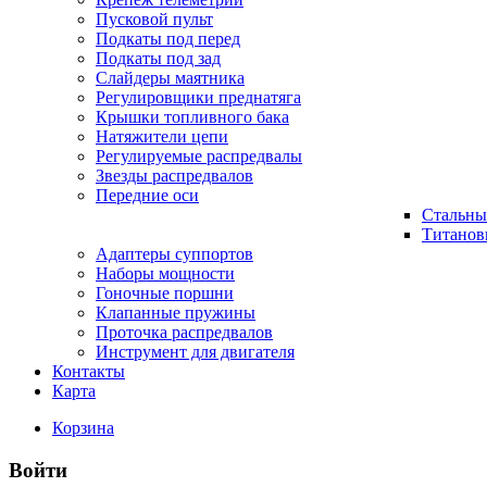
Пусковой пульт
Подкаты под перед
Подкаты под зад
Слайдеры маятника
Регулировщики преднатяга
Крышки топливного бака
Натяжители цепи
Регулируемые распредвалы
Звезды распредвалов
Передние оси
Стальны
Титанов
Адаптеры суппортов
Наборы мощности
Гоночные поршни
Клапанные пружины
Проточка распредвалов
Инструмент для двигателя
Контакты
Карта
Корзина
Войти