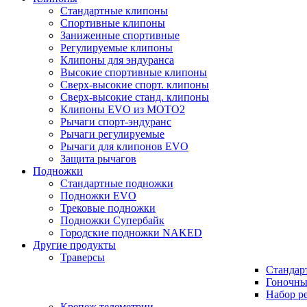
Стандартные клипоны
Спортивные клипоны
Заниженные спортивные
Регулируемые клипоны
Клипоны для эндуранса
Высокие спортивные клипоны
Сверх-высокие спорт. клипоны
Сверх-высокие станд. клипоны
Клипоны EVO из MOTO2
Рычаги спорт-эндуранс
Рычаги регулируемые
Рычаги для клипонов EVO
Защита рычагов
Подножки
Стандартные подножки
Подножки EVO
Трековые подножки
Подножки Супербайк
Городские подножки NAKED
Другие продукты
Траверсы
Стандар
Гоночны
Набор р
Крепеж телеметрии