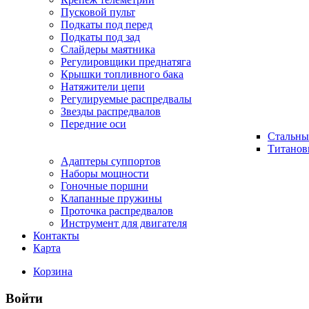
Пусковой пульт
Подкаты под перед
Подкаты под зад
Слайдеры маятника
Регулировщики преднатяга
Крышки топливного бака
Натяжители цепи
Регулируемые распредвалы
Звезды распредвалов
Передние оси
Стальны
Титанов
Адаптеры суппортов
Наборы мощности
Гоночные поршни
Клапанные пружины
Проточка распредвалов
Инструмент для двигателя
Контакты
Карта
Корзина
Войти