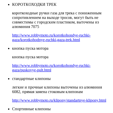
КОРОТКОХОДКИ ТРЕК
короткоходные ручки газа для трека с пониженным
сопротивлением на выходе тросов, могут быть не
совместимы с городским пластиком, выточены из
алюминия 7075
http://www.robbymoto.ru/korotkohondye-ruchki-
gaza/korotkohodnye-ruchki-gaza-trek.html
кнопка пуска мотора
кнопка пуска мотора
http://www.robbymoto.ru/korotkohondye-ruchki-
gaza/puskovye-pult.html
стандартные клипоны
легкие и прочные клипоны выточены из алюминия
6082, прямая замена стоковым клипонам
http://www.robbymoto.ru/klipony/standartnye-klipony.html
Спортивные клипоны