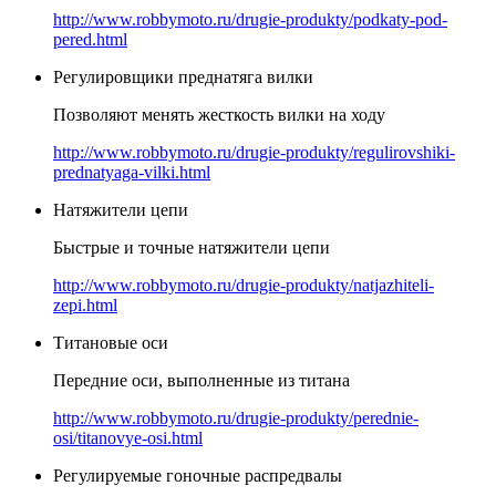
http://www.robbymoto.ru/drugie-produkty/podkaty-pod-
pered.html
Регулировщики преднатяга вилки
Позволяют менять жесткость вилки на ходу
http://www.robbymoto.ru/drugie-produkty/regulirovshiki-
prednatyaga-vilki.html
Натяжители цепи
Быстрые и точные натяжители цепи
http://www.robbymoto.ru/drugie-produkty/natjazhiteli-
zepi.html
Титановые оси
Передние оси, выполненные из титана
http://www.robbymoto.ru/drugie-produkty/perednie-
osi/titanovye-osi.html
Регулируемые гоночные распредвалы