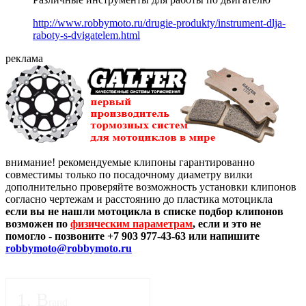
http://www.robbymoto.ru/drugie-produkty/instrument-dlja-
raboty-s-dvigatelem.html
реклама
внимание! рекомендуемые клипоны гарантированно
совместимы только по посадочному диаметру вилки
дополнительно проверяйте возможность установки клипонов
согласно чертежам и расстоянию до пластика мотоцикла
если вы не нашли мотоцикла в списке подбор клипонов
возможен по
физическим параметрам
, если и это не
помогло - позвоните +7 903 977-43-63 или напишите
robbymoto@robbymoto.ru
1
.
B
rand