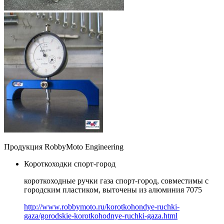
Продукция RobbyMoto Engineering
Короткоходки спорт-город
короткоходные ручки газа спорт-город, совместимы с
городским пластиком, выточены из алюминия 7075
http://www.robbymoto.ru/korotkohondye-ruchki-
gaza/gorodskie-korotkohodnye-ruchki-gaza.html