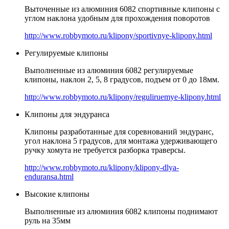
Выточенные из алюминия 6082 спортивные клипоны с
углом наклона удобным для прохождения поворотов
http://www.robbymoto.ru/klipony/sportivnye-klipony.html
Регулируемые клипоны
Выполненные из алюминия 6082 регулируемые
клипоны, наклон 2, 5, 8 градусов, подъем от 0 до 18мм.
http://www.robbymoto.ru/klipony/reguliruemye-klipony.html
Клипоны для эндуранса
Клипоны разработанные для соревнований эндуранс,
угол наклона 5 градусов, для монтажа удерживающего
ручку хомута не требуется разборка траверсы.
http://www.robbymoto.ru/klipony/klipony-dlya-
enduransa.html
Высокие клипоны
Выполненные из алюминия 6082 клипоны поднимают
руль на 35мм