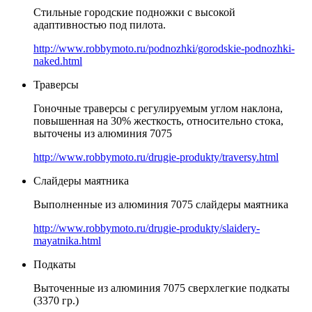
Стильные городские подножки с высокой
адаптивностью под пилота.
http://www.robbymoto.ru/podnozhki/gorodskie-podnozhki-
naked.html
Траверсы
Гоночные траверсы с регулируемым углом наклона,
повышенная на 30% жесткость, относительно стока,
выточены из алюминия 7075
http://www.robbymoto.ru/drugie-produkty/traversy.html
Слайдеры маятника
Выполненные из алюминия 7075 слайдеры маятника
http://www.robbymoto.ru/drugie-produkty/slaidery-
mayatnika.html
Подкаты
Выточенные из алюминия 7075 сверхлегкие подкаты
(3370 гр.)