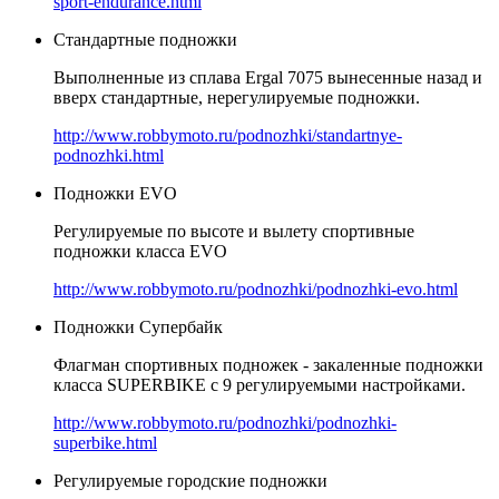
sport-endurance.html
Стандартные подножки
Выполненные из сплава Ergal 7075 вынесенные назад и
вверх стандартные, нерегулируемые подножки.
http://www.robbymoto.ru/podnozhki/standartnye-
podnozhki.html
Подножки EVO
Регулируемые по высоте и вылету спортивные
подножки класса EVO
http://www.robbymoto.ru/podnozhki/podnozhki-evo.html
Подножки Супербайк
Флагман спортивных подножек - закаленные подножки
класса SUPERBIKE с 9 регулируемыми настройками.
http://www.robbymoto.ru/podnozhki/podnozhki-
superbike.html
Регулируемые городские подножки