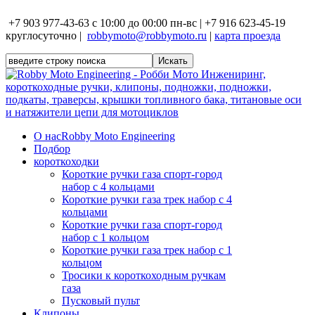
+7 903 977-43-63 с 10:00 до 00:00 пн-вс | +7 916 623-45-19
круглосуточно |
robbymoto@robbymoto.ru
|
карта проезда
О нас
Robby Moto Engineering
Подбор
короткоходки
Короткие ручки газа спорт-город
набор с 4 кольцами
Короткие ручки газа трек набор с 4
кольцами
Короткие ручки газа спорт-город
набор с 1 кольцом
Короткие ручки газа трек набор с 1
кольцом
Тросики к короткоходным ручкам
газа
Пусковый пульт
Клипоны