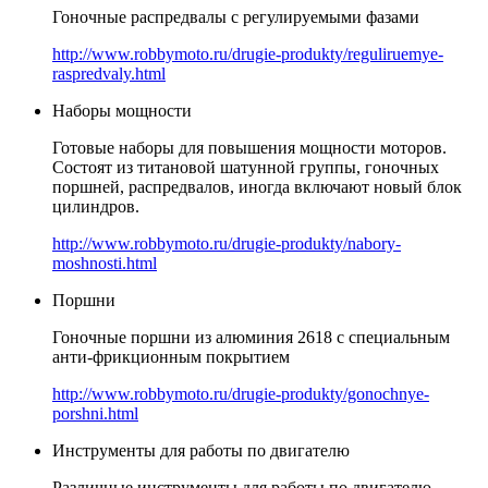
Гоночные распредвалы с регулируемыми фазами
http://www.robbymoto.ru/drugie-produkty/reguliruemye-
raspredvaly.html
Наборы мощности
Готовые наборы для повышения мощности моторов.
Состоят из титановой шатунной группы, гоночных
поршней, распредвалов, иногда включают новый блок
цилиндров.
http://www.robbymoto.ru/drugie-produkty/nabory-
moshnosti.html
Поршни
Гоночные поршни из алюминия 2618 с специальным
анти-фрикционным покрытием
http://www.robbymoto.ru/drugie-produkty/gonochnye-
porshni.html
Инструменты для работы по двигателю
Различные инструменты для работы по двигателю