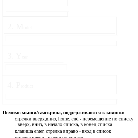
2
.
M
odel
3
.
Y
ear
4
.
P
roduct
Помимо мыши/тачскрина, поддерживаются клавиши:
стрелки вверх,вниз, home, end - перемещение по списку
- вверх, вниз, в начало списка, в конец списка
клавиша enter, стрелка вправо - вход в список
cтрелка влево - выход их списка