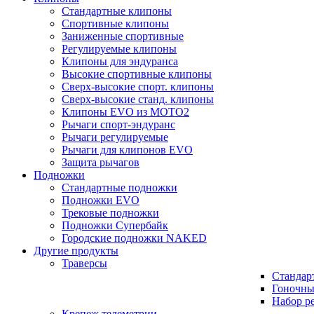
Стандартные клипоны
Спортивные клипоны
Заниженные спортивные
Регулируемые клипоны
Клипоны для эндуранса
Высокие спортивные клипоны
Сверх-высокие спорт. клипоны
Сверх-высокие станд. клипоны
Клипоны EVO из MOTO2
Рычаги спорт-эндуранс
Рычаги регулируемые
Рычаги для клипонов EVO
Защита рычагов
Подножки
Стандартные подножки
Подножки EVO
Трековые подножки
Подножки Супербайк
Городские подножки NAKED
Другие продукты
Траверсы
Стандар
Гоночны
Набор р
Крепеж телеметрии