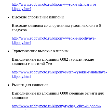
http://www.robbymoto.ru/klipony/vysokie-standartnye-
klipony.html
Высокие спортивные клипоны
Высокие клипоны со спортивным углом наклона в 8
градусов.
http://www.robbymoto.ru/klipony/vysokie-sportivnye-
klipony.html
Туристические высокие клипоны
Выполненные из алюминия 6082 туристические
клипоны с высотой 7см
http://www.robbymoto.ru/klipony/sverh-vysokie-standartnye-
klipony.html
Рычаги для клипонов
Выполненные из алюминия 6000 сменные рычаги для
клипонов
http://www.robbymoto.ru/klipony/rychagi-dlya-kliponov-