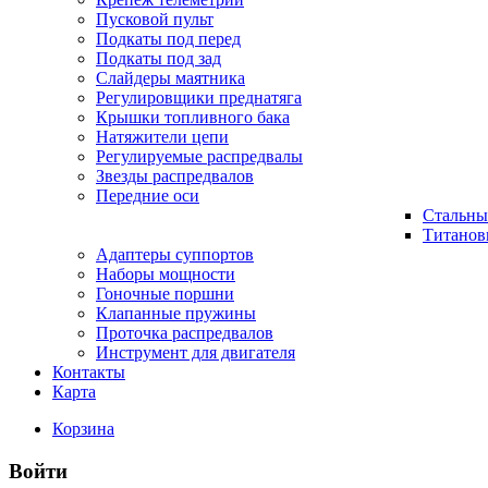
Пусковой пульт
Подкаты под перед
Подкаты под зад
Слайдеры маятника
Регулировщики преднатяга
Крышки топливного бака
Натяжители цепи
Регулируемые распредвалы
Звезды распредвалов
Передние оси
Стальны
Титанов
Адаптеры суппортов
Наборы мощности
Гоночные поршни
Клапанные пружины
Проточка распредвалов
Инструмент для двигателя
Контакты
Карта
Корзина
Войти