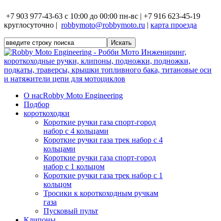
+7 903 977-43-63 с 10:00 до 00:00 пн-вс | +7 916 623-45-19
круглосуточно |
robbymoto@robbymoto.ru
|
карта проезда
О нас
Robby Moto Engineering
Подбор
короткоходки
Короткие ручки газа спорт-город
набор с 4 кольцами
Короткие ручки газа трек набор с 4
кольцами
Короткие ручки газа спорт-город
набор с 1 кольцом
Короткие ручки газа трек набор с 1
кольцом
Тросики к короткоходным ручкам
газа
Пусковый пульт
Клипоны