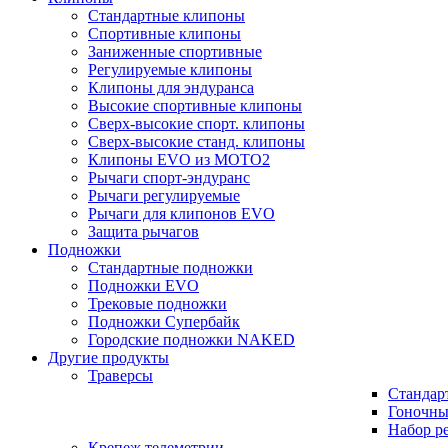
Стандартные клипоны
Спортивные клипоны
Заниженные спортивные
Регулируемые клипоны
Клипоны для эндуранса
Высокие спортивные клипоны
Сверх-высокие спорт. клипоны
Сверх-высокие станд. клипоны
Клипоны EVO из MOTO2
Рычаги спорт-эндуранс
Рычаги регулируемые
Рычаги для клипонов EVO
Защита рычагов
Подножки
Стандартные подножки
Подножки EVO
Трековые подножки
Подножки Супербайк
Городские подножки NAKED
Другие продукты
Траверсы
Стандар
Гоночны
Набор р
Крепеж телеметрии