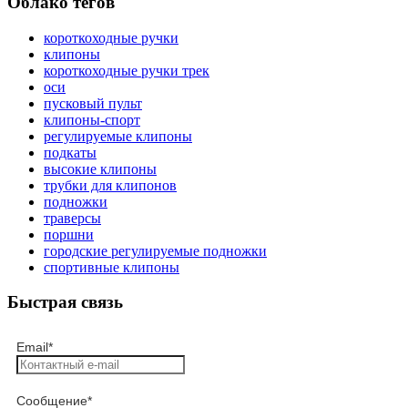
Облако тегов
короткоходные ручки
клипоны
короткоходные ручки трек
оси
пусковый пульт
клипоны-спорт
регулируемые клипоны
подкаты
высокие клипоны
трубки для клипонов
подножки
траверсы
поршни
городские регулируемые подножки
спортивные клипоны
Быстрая связь
Email
*
Сообщение
*