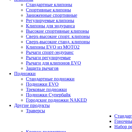
Стандартные клипоны
Спортивные клипоны
Заниженные спортивные
Регулируемые клипоны
Клипоны для эндуранса
Высокие спортивные клипоны
Сверх-высокие спорт. клипоны
Сверх-высокие станд. клипоны
Клипоны EVO из MOTO2
Рычаги спорт-эндуранс
Рычаги регулируемые
Рычаги для клипонов EVO
Защита рычагов
Подножки
Стандартные подножки
Подножки EVO
Трековые подножки
Подножки Супербайк
Городские подножки NAKED
Другие продукты
Траверсы
Стандар
Гоночны
Набор р
Крепеж телеметрии