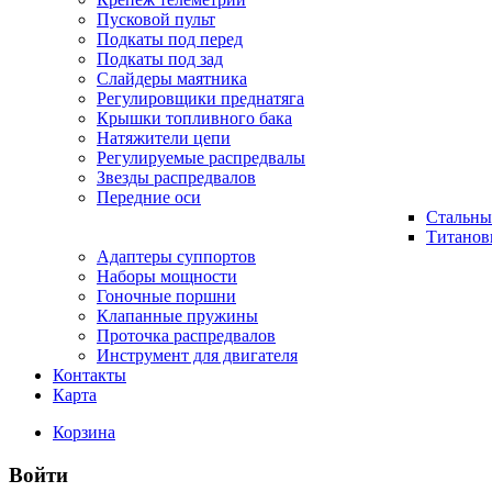
Пусковой пульт
Подкаты под перед
Подкаты под зад
Слайдеры маятника
Регулировщики преднатяга
Крышки топливного бака
Натяжители цепи
Регулируемые распредвалы
Звезды распредвалов
Передние оси
Стальны
Титанов
Адаптеры суппортов
Наборы мощности
Гоночные поршни
Клапанные пружины
Проточка распредвалов
Инструмент для двигателя
Контакты
Карта
Корзина
Войти