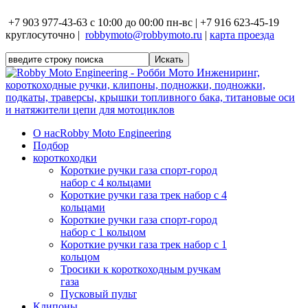
+7 903 977-43-63 с 10:00 до 00:00 пн-вс | +7 916 623-45-19
круглосуточно |
robbymoto@robbymoto.ru
|
карта проезда
О нас
Robby Moto Engineering
Подбор
короткоходки
Короткие ручки газа спорт-город
набор с 4 кольцами
Короткие ручки газа трек набор с 4
кольцами
Короткие ручки газа спорт-город
набор с 1 кольцом
Короткие ручки газа трек набор с 1
кольцом
Тросики к короткоходным ручкам
газа
Пусковый пульт
Клипоны