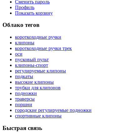
Сменить пароль
Профиль
Показать корзину
Облако тегов
короткоходные ручки
клипоны
короткоходные ручки трек
оси
пусковый пульт
клипоны-спорт
регулируемые клипоны
подкаты
высокие клипоны
трубки для клипонов
подножки
траверсы
поршни
городские регулируемые подножки
спортивные клипоны
Быстрая связь