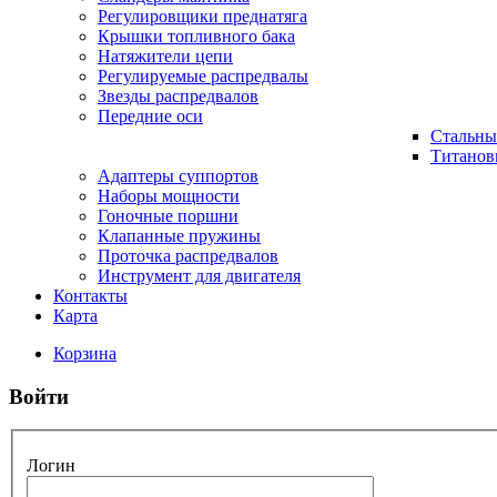
Регулировщики преднатяга
Крышки топливного бака
Натяжители цепи
Регулируемые распредвалы
Звезды распредвалов
Передние оси
Стальны
Титанов
Адаптеры суппортов
Наборы мощности
Гоночные поршни
Клапанные пружины
Проточка распредвалов
Инструмент для двигателя
Контакты
Карта
Корзина
Войти
Логин