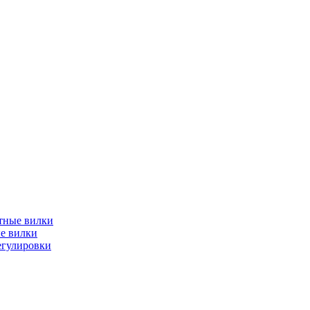
тные вилки
е вилки
егулировки