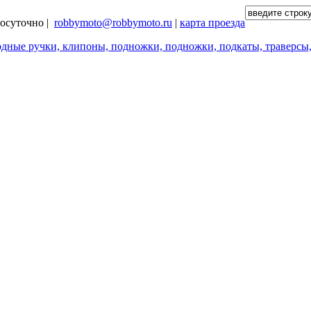
глосуточно |
robbymoto@robbymoto.ru
|
карта проезда