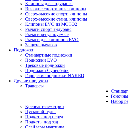
Клипоны для эндуранса
Высокие спортивные клипоны
Сверх-высокие спорт. клипоны
Сверх-высокие станд. клипоны
Клипоны EVO из MOTO2
Рычаги спорт-эндуранс
Рычаги регулируемые
Рычаги для клипонов EVO
Защита рычагов
Подножки
Стандартные подножки
Подножки EVO
Трековые подножки
Подножки Супербайк
Городские подножки NAKED
Другие продукты
Траверсы
Стандар
Гоночны
Набор р
Крепеж телеметрии
Пусковой пульт
Подкаты под перед
Подкаты под зад
Слайдеры маятника