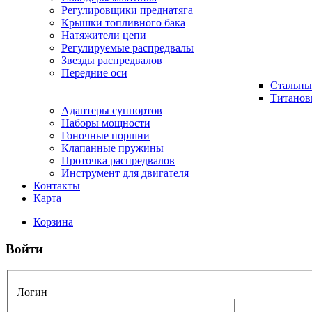
Регулировщики преднатяга
Крышки топливного бака
Натяжители цепи
Регулируемые распредвалы
Звезды распредвалов
Передние оси
Стальны
Титанов
Адаптеры суппортов
Наборы мощности
Гоночные поршни
Клапанные пружины
Проточка распредвалов
Инструмент для двигателя
Контакты
Карта
Корзина
Войти
Логин