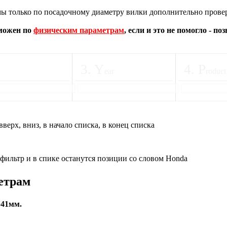
 только по посадочному диаметру вилки дополнительно провер
зможен по
физическим параметрам
, если и это не помогло - п
3
.
Y
4
.
P
ear
roduct
вверх, вниз, в начало списка, в конец списка
 фильтр и в спике останутся позиции со словом Honda
етрам
+41мм.