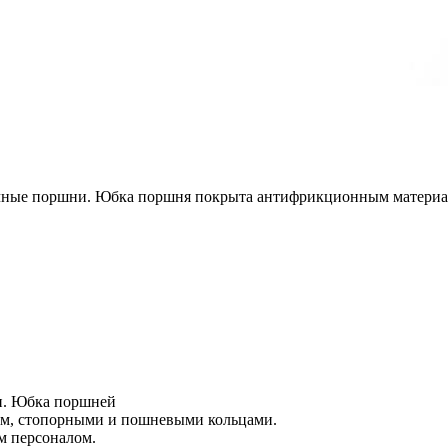
чные поршни. Юбка поршня покрыта антифрикционным материал
и. Юбка поршней
ем, стопорными и пошневыми кольцами.
м персоналом.