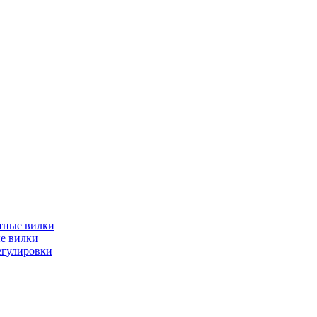
тные вилки
е вилки
егулировки