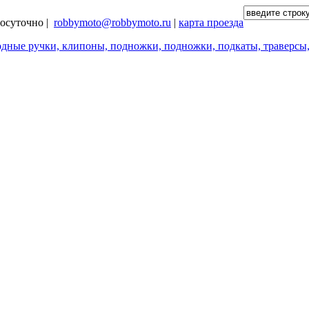
глосуточно |
robbymoto@robbymoto.ru
|
карта проезда