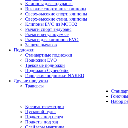
Клипоны для эндуранса
Высокие спортивные клипоны
Сверх-высокие спорт. клипоны
Сверх-высокие станд. клипоны
Клипоны EVO из MOTO2
Рычаги спорт-эндуранс
Рычаги регулируемые
Рычаги для клипонов EVO
Защита рычагов
Подножки
Стандартные подножки
Подножки EVO
Трековые подножки
Подножки Супербайк
Городские подножки NAKED
Другие продукты
Траверсы
Стандар
Гоночны
Набор р
Крепеж телеметрии
Пусковой пульт
Подкаты под перед
Подкаты под зад
Слайдеры маятника