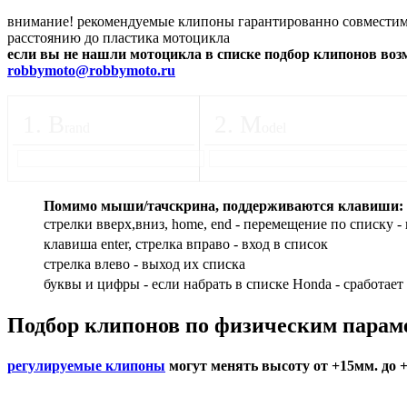
внимание! рекомендуемые клипоны гарантированно совместимы
расстоянию до пластика мотоцикла
если вы не нашли мотоцикла в списке подбор клипонов во
robbymoto@robbymoto.ru
1
.
B
2
.
M
rand
odel
Помимо мыши/тачскрина, поддерживаются клавиши:
стрелки вверх,вниз, home, end - перемещение по списку - 
клавиша enter, стрелка вправо - вход в список
cтрелка влево - выход их списка
буквы и цифры - если набрать в списке Honda - сработает
Подбор
клипонов по физическим парам
регулируемые клипоны
могут менять высоту от +15мм. до 