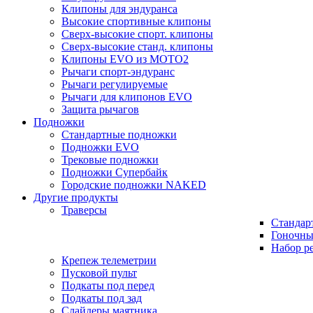
Клипоны для эндуранса
Высокие спортивные клипоны
Сверх-высокие спорт. клипоны
Сверх-высокие станд. клипоны
Клипоны EVO из MOTO2
Рычаги спорт-эндуранс
Рычаги регулируемые
Рычаги для клипонов EVO
Защита рычагов
Подножки
Стандартные подножки
Подножки EVO
Трековые подножки
Подножки Супербайк
Городские подножки NAKED
Другие продукты
Траверсы
Стандар
Гоночны
Набор р
Крепеж телеметрии
Пусковой пульт
Подкаты под перед
Подкаты под зад
Слайдеры маятника