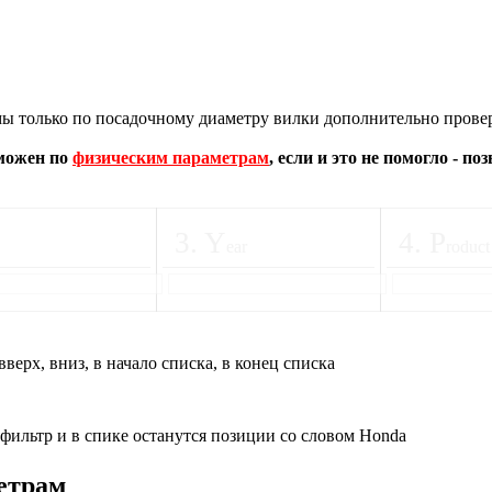
 только по посадочному диаметру вилки дополнительно провер
зможен по
физическим параметрам
, если и это не помогло - п
3
.
Y
4
.
P
ear
roduct
вверх, вниз, в начало списка, в конец списка
 фильтр и в спике останутся позиции со словом Honda
етрам