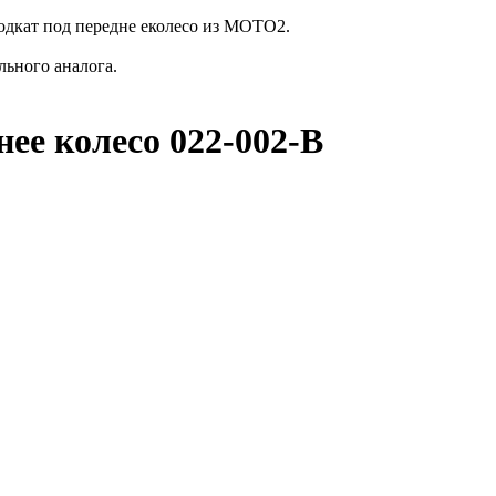
дкат под передне еколесо из MOTO2.
льного аналога.
ее колесо 022-002-B