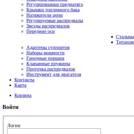
Регулировщики преднатяга
Крышки топливного бака
Натяжители цепи
Регулируемые распредвалы
Звезды распредвалов
Передние оси
Стальны
Титанов
Адаптеры суппортов
Наборы мощности
Гоночные поршни
Клапанные пружины
Проточка распредвалов
Инструмент для двигателя
Контакты
Карта
Корзина
Войти
Логин