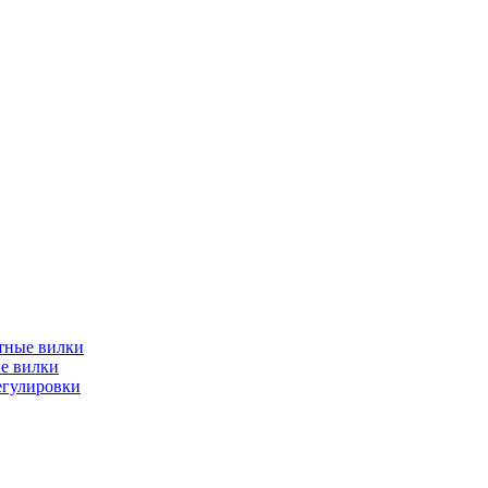
тные вилки
е вилки
егулировки