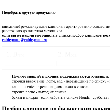
Подобрать другую продукцию
внимание! рекомендуемые клипоны гарантированно совместимы
расстоянию до пластика мотоцикла
если вы не нашли мотоцикла в списке подбор клипонов во
robbymoto@robbymoto.ru
1
.
B
2
.
M
rand
odel
Помимо мыши/тачскрина, поддерживаются клавиши:
стрелки вверх,вниз, home, end - перемещение по списку - 
клавиша enter, стрелка вправо - вход в список
cтрелка влево - выход их списка
буквы и цифры - если набрать в списке Honda - сработает
Подбор
клипонов по физическим парам