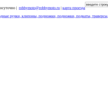
глосуточно |
robbymoto@robbymoto.ru
|
карта проезда