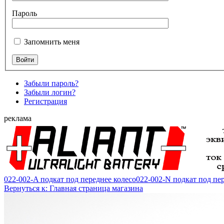
Пароль
Запомнить меня
Забыли пароль?
Забыли логин?
Регистрация
реклама
022-002-A подкат под переднее колесо
022-002-N подкат под пе
Вернуться к: Главная страница магазина