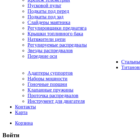
Пусковой пульт
Подкаты под перед
Подкаты под зад
Слайдеры маятника
Регулировщики преднатяга
Крышки топливного бака
Натяжители цепи
Регулируемые распредвалы
Звезды распредвалов
Передние оси
Стальны
Титанов
Адаптеры суппортов
Наборы мощности
Гоночные поршни
Клапанные пружины
Проточка распредвалов
Инструмент для двигателя
Контакты
Карта
Корзина
Войти