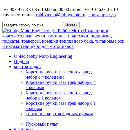
+7 903 977-43-63 с 10:00 до 00:00 пн-вс | +7 916 623-45-19
круглосуточно |
robbymoto@robbymoto.ru
|
карта проезда
О нас
Robby Moto Engineering
Подбор
короткоходки
Короткие ручки газа спорт-город
набор с 4 кольцами
Короткие ручки газа трек набор с 4
кольцами
Короткие ручки газа спорт-город
набор с 1 кольцом
Короткие ручки газа трек набор с 1
кольцом
Тросики к короткоходным ручкам
газа
Пусковый пульт
Клипоны