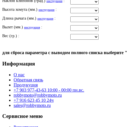
Наклон клипонов (град.)
:
инструкция
Высота хомута (мм.)
:
инструкция
Длина рычага (мм.)
:
инструкция
Вылет (мм.)
:
инструкция
Вес (гр.) :
для сброса параметра с выводом полного списка выберите 
Информация
О нас
Обратная связь
Продукуция
+7 903 977-43-63 10:00 - 00:00 пн.вс.
robbymoto@robbymoto.ru
+7 916 623 45 10 24ч
sales@robbymoto.ru
Сервисное меню