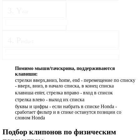
3
.
Y
ear
4
.
P
roduct
Помимо мыши/тачскрина, поддерживаются
клавиши:
стрелки вверх,вниз, home, end - перемещение по списку
- вверх, вниз, в начало списка, в конец списка
клавиша enter, стрелка вправо - вход в список
cтрелка влево - выход их списка
буквы и цифры - если набрать в списке Honda -
сработает фильтр и в спике останутся позиции со
словом Honda
Подбор
клипонов по физическим