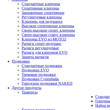
Стандартные клипоны
Спортивные клипоны
Заниженные спортивные
Регулируемые клипоны
Клипоны для эндуранса
Высокие спортивные клипоны
Сверх-высокие спорт. клипоны
Сверх-высокие станд. клипоны
Клипоны EVO из MOTO2
Рычаги спорт-эндуранс
Рычаги регулируемые
Рычаги для клипонов EVO
Защита рычагов
Подножки
Стандартные подножки
Подножки EVO
Трековые подножки
Подножки Супербайк
Городские подножки NAKED
Другие продукты
Траверсы
Стандар
Гоночны
Набор р
Крепеж телеметрии