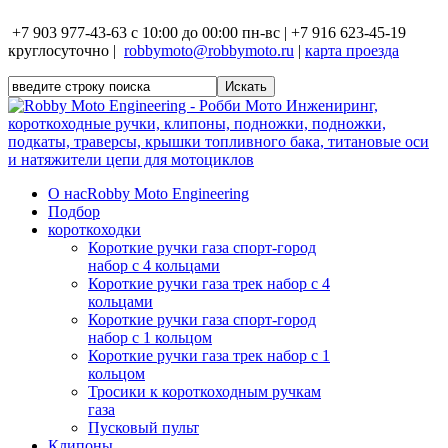
+7 903 977-43-63 с 10:00 до 00:00 пн-вс | +7 916 623-45-19
круглосуточно |
robbymoto@robbymoto.ru
|
карта проезда
О нас
Robby Moto Engineering
Подбор
короткоходки
Короткие ручки газа спорт-город
набор с 4 кольцами
Короткие ручки газа трек набор с 4
кольцами
Короткие ручки газа спорт-город
набор с 1 кольцом
Короткие ручки газа трек набор с 1
кольцом
Тросики к короткоходным ручкам
газа
Пусковый пульт
Клипоны