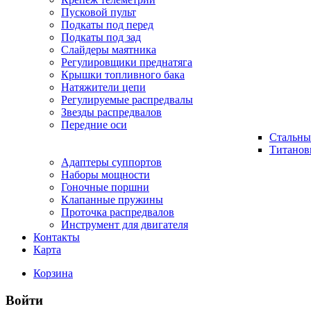
Пусковой пульт
Подкаты под перед
Подкаты под зад
Слайдеры маятника
Регулировщики преднатяга
Крышки топливного бака
Натяжители цепи
Регулируемые распредвалы
Звезды распредвалов
Передние оси
Стальны
Титанов
Адаптеры суппортов
Наборы мощности
Гоночные поршни
Клапанные пружины
Проточка распредвалов
Инструмент для двигателя
Контакты
Карта
Корзина
Войти