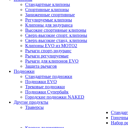
Стандартные клипоны
Спортивные клипоны
Заниженные спортивные
Регулируемые клипоны
Клипоны для эндуранса
Высокие спортивные клипоны
Сверх-высокие спорт. клипоны
Сверх-высокие станд. клипоны
Клипоны EVO из MOTO2
Рычаги спорт-эндуранс
Рычаги регулируемые
Рычаги для клипонов EVO
Защита рычагов
Подножки
Стандартные подножки
Подножки EVO
Трековые подножки
Подножки Супербайк
Городские подножки NAKED
Другие продукты
Траверсы
Стандар
Гоночны
Набор р
Крепеж телеметрии