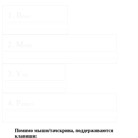
1
.
B
rand
2
.
M
odel
3
.
Y
ear
4
.
P
roduct
Помимо мыши/тачскрина, поддерживаются
клавиши: