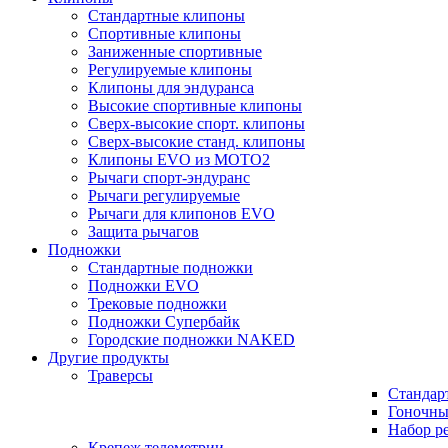
Стандартные клипоны
Спортивные клипоны
Заниженные спортивные
Регулируемые клипоны
Клипоны для эндуранса
Высокие спортивные клипоны
Сверх-высокие спорт. клипоны
Сверх-высокие станд. клипоны
Клипоны EVO из MOTO2
Рычаги спорт-эндуранс
Рычаги регулируемые
Рычаги для клипонов EVO
Защита рычагов
Подножки
Стандартные подножки
Подножки EVO
Трековые подножки
Подножки Супербайк
Городские подножки NAKED
Другие продукты
Траверсы
Стандар
Гоночны
Набор р
Крепеж телеметрии