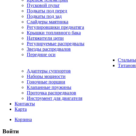
Пусковой пульт
Подкаты под перед
Подкаты под зад
Слайдеры маятника
Регулировщики преднатяга
Крышки топливного бака
Натяжители цепи
Регулируемые распредвалы
Звезды распредвалов
Передние оси
Стальны
Титанов
Адаптеры суппортов
Наборы мощности
Гоночные поршни
Клапанные пружины
Проточка распредвалов
Инструмент для двигателя
Контакты
Карта
Корзина
Войти