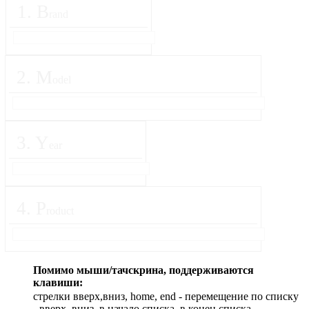
1
.
B
rand
2
.
M
odel
3
.
Y
ear
4
.
P
roduct
Помимо мыши/тачскрина, поддерживаются
клавиши:
стрелки вверх,вниз, home, end - перемещение по списку
- вверх, вниз, в начало списка, в конец списка