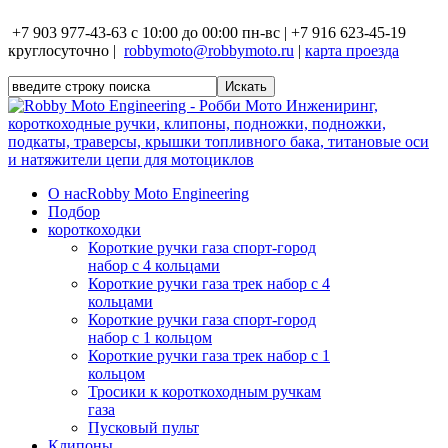
+7 903 977-43-63 с 10:00 до 00:00 пн-вс | +7 916 623-45-19
круглосуточно |
robbymoto@robbymoto.ru
|
карта проезда
О нас
Robby Moto Engineering
Подбор
короткоходки
Короткие ручки газа спорт-город
набор с 4 кольцами
Короткие ручки газа трек набор с 4
кольцами
Короткие ручки газа спорт-город
набор с 1 кольцом
Короткие ручки газа трек набор с 1
кольцом
Тросики к короткоходным ручкам
газа
Пусковый пульт
Клипоны