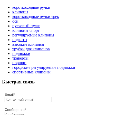
короткоходные ручки
клипоны
короткоходные ручки трек
оси
пусковый пульт
клипоны-спорт
регулируемые клипоны
подкаты
высокие клипоны
трубки для клипонов
подножки
траверсы
поршни
городские регулируемые подножки
спортивные клипоны
Быстрая связь
Email
*
Сообщение
*