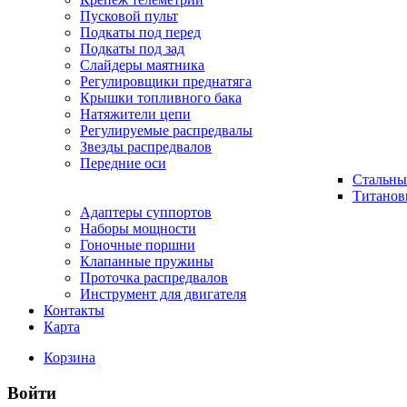
Пусковой пульт
Подкаты под перед
Подкаты под зад
Слайдеры маятника
Регулировщики преднатяга
Крышки топливного бака
Натяжители цепи
Регулируемые распредвалы
Звезды распредвалов
Передние оси
Стальны
Титанов
Адаптеры суппортов
Наборы мощности
Гоночные поршни
Клапанные пружины
Проточка распредвалов
Инструмент для двигателя
Контакты
Карта
Корзина
Войти