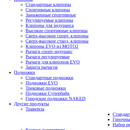
Стандартные клипоны
Спортивные клипоны
Заниженные спортивные
Регулируемые клипоны
Клипоны для эндуранса
Высокие спортивные клипоны
Сверх-высокие спорт. клипоны
Сверх-высокие станд. клипоны
Клипоны EVO из MOTO2
Рычаги спорт-эндуранс
Рычаги регулируемые
Рычаги для клипонов EVO
Защита рычагов
Подножки
Стандартные подножки
Подножки EVO
Трековые подножки
Подножки Супербайк
Городские подножки NAKED
Другие продукты
Траверсы
Стандар
Гоночны
Набор р
Крепеж телеметрии