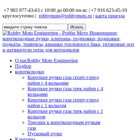
+7 903 977-43-63 с 10:00 до 00:00 пн-вс | +7 916 623-45-19
круглосуточно |
robbymoto@robbymoto.ru
|
карта проезда
О нас
Robby Moto Engineering
Подбор
короткоходки
Короткие ручки газа спорт-город
набор с 4 кольцами
Короткие ручки газа трек набор с 4
кольцами
Короткие ручки газа спорт-город
набор с 1 кольцом
Короткие ручки газа трек набор с 1
кольцом
Тросики к короткоходным ручкам
газа
Пусковый пульт
Клипоны