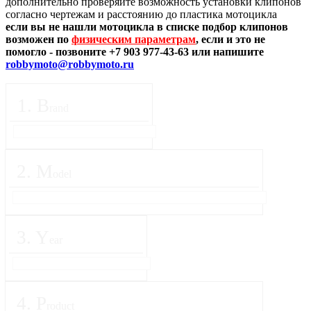
дополнительно проверяйте возможность установки клипонов
согласно чертежам и расстоянию до пластика мотоцикла
если вы не нашли мотоцикла в списке подбор клипонов
возможен по
физическим параметрам
, если и это не
помогло - позвоните +7 903 977-43-63 или напишите
robbymoto@robbymoto.ru
1
.
B
rand
2
.
M
odel
3
.
Y
ear
4
.
P
roduct