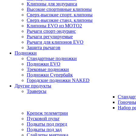
Клипоны для эндуранса
Высокие спортивные клипоны
Сверх-высокие спорт. клипоны
Сверх-высокие станд. клипоны
Клипоны EVO из MOTO2
Рычаги спорт-эндуранс
Рычаги регулируемые
Рычаги для клипонов EVO
Защита рычагов
Подножки
Стандартные подножки
Подножки EVO
Трековые подножки
Подножки Супербайк
Городские подножки NAKED
Другие продукты
Траверсы
Стандар
Гоночны
Набор р
Крепеж телеметрии
Пусковой пульт
Подкаты под перед
Подкаты под зад
Слайдеры маятника