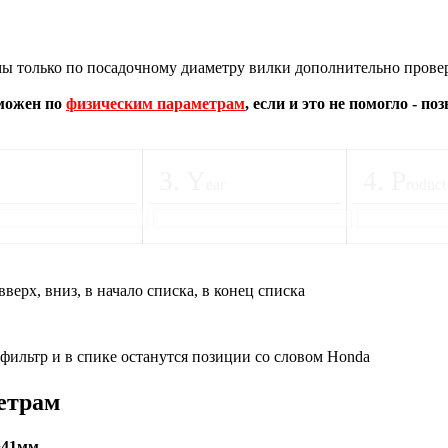
 только по посадочному диаметру вилки дополнительно провер
зможен по
физическим параметрам
, если и это не помогло - п
3
.
Y
4
.
P
ear
roduct
вверх, вниз, в начало списка, в конец списка
 фильтр и в спике останутся позиции со словом Honda
етрам
+41мм.