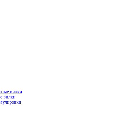
тные вилки
е вилки
егулировки