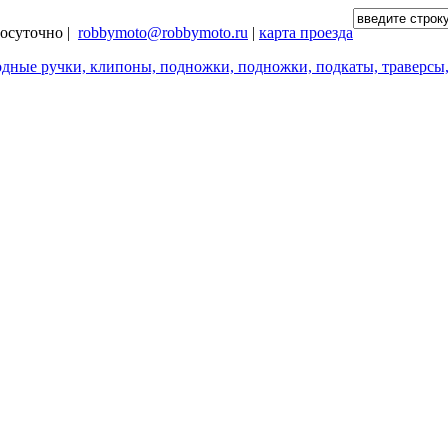
глосуточно |
robbymoto@robbymoto.ru
|
карта проезда