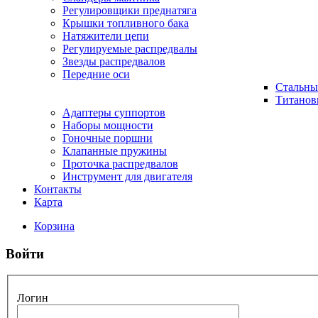
Регулировщики преднатяга
Крышки топливного бака
Натяжители цепи
Регулируемые распредвалы
Звезды распредвалов
Передние оси
Стальны
Титанов
Адаптеры суппортов
Наборы мощности
Гоночные поршни
Клапанные пружины
Проточка распредвалов
Инструмент для двигателя
Контакты
Карта
Корзина
Войти
Логин