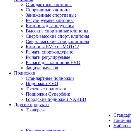
Стандартные клипоны
Спортивные клипоны
Заниженные спортивные
Регулируемые клипоны
Клипоны для эндуранса
Высокие спортивные клипоны
Сверх-высокие спорт. клипоны
Сверх-высокие станд. клипоны
Клипоны EVO из MOTO2
Рычаги спорт-эндуранс
Рычаги регулируемые
Рычаги для клипонов EVO
Защита рычагов
Подножки
Стандартные подножки
Подножки EVO
Трековые подножки
Подножки Супербайк
Городские подножки NAKED
Другие продукты
Траверсы
Стандар
Гоночны
Набор р
Крепеж телеметрии