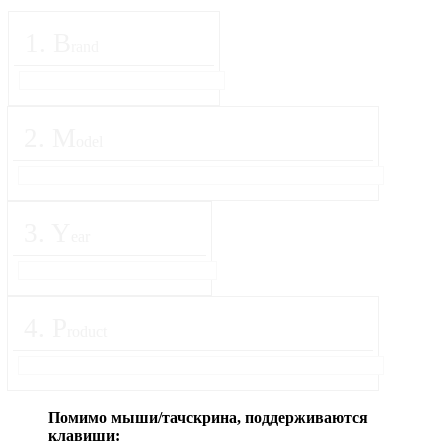
1
.
B
rand
2
.
M
odel
3
.
Y
ear
4
.
P
roduct
Помимо мыши/тачскрина, поддерживаются
клавиши: