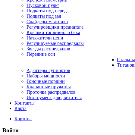
Пусковой пульт
Подкаты под перед
Подкаты под зад
Слайдеры маятника
Регулировщики преднатяга
Крышки топливного бака
Натяжители цепи
Регулируемые распредвалы
Звезды распредвалов
Передние оси
Стальны
Титанов
Адаптеры суппортов
Наборы мощности
Гоночные поршни
Клапанные пружины
Проточка распредвалов
Инструмент для двигателя
Контакты
Карта
Корзина
Войти