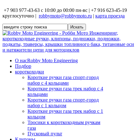
+7 903 977-43-63 с 10:00 до 00:00 пн-вс | +7 916 623-45-19
круглосуточно |
robbymoto@robbymoto.ru
|
карта проезда
О нас
Robby Moto Engineering
Подбор
короткоходки
Короткие ручки газа спорт-город
набор с 4 кольцами
Короткие ручки газа трек набор с 4
кольцами
Короткие ручки газа спорт-город
набор с 1 кольцом
Короткие ручки газа трек набор с 1
кольцом
Тросики к короткоходным ручкам
газа
Пусковый пульт
Клипоны