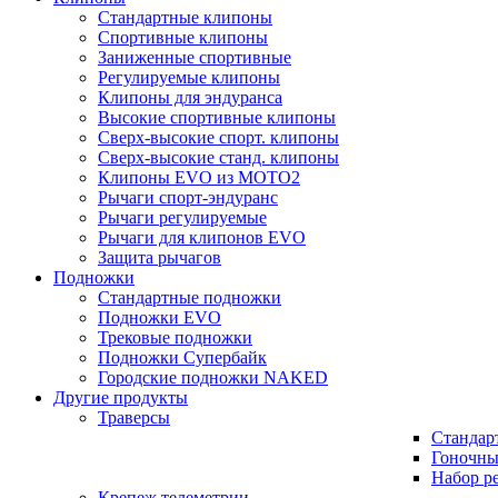
Стандартные клипоны
Спортивные клипоны
Заниженные спортивные
Регулируемые клипоны
Клипоны для эндуранса
Высокие спортивные клипоны
Сверх-высокие спорт. клипоны
Сверх-высокие станд. клипоны
Клипоны EVO из MOTO2
Рычаги спорт-эндуранс
Рычаги регулируемые
Рычаги для клипонов EVO
Защита рычагов
Подножки
Стандартные подножки
Подножки EVO
Трековые подножки
Подножки Супербайк
Городские подножки NAKED
Другие продукты
Траверсы
Стандар
Гоночны
Набор р
Крепеж телеметрии