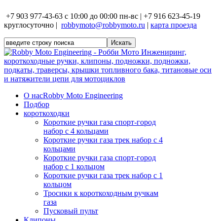
+7 903 977-43-63 с 10:00 до 00:00 пн-вс | +7 916 623-45-19
круглосуточно |
robbymoto@robbymoto.ru
|
карта проезда
О нас
Robby Moto Engineering
Подбор
короткоходки
Короткие ручки газа спорт-город
набор с 4 кольцами
Короткие ручки газа трек набор с 4
кольцами
Короткие ручки газа спорт-город
набор с 1 кольцом
Короткие ручки газа трек набор с 1
кольцом
Тросики к короткоходным ручкам
газа
Пусковый пульт
Клипоны