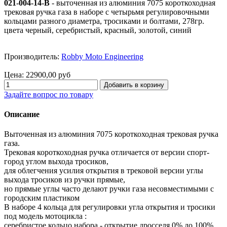
021-004-14-B
- выточенная из алюминия 7075 короткоходная
трековая ручка газа в наборе с четырьмя регулировочными
кольцами разного диаметра, тросиками и болтами, 278гр.
цвета черный, серебристый, красный, золотой, синий
Производитель:
Robby Moto Engineering
Цена:
22900,00 руб
Задайте вопрос по товару
Описание
Выточенная из алюминия 7075 короткоходная трековая ручка
газа.
Трековая короткоходная ручка отличается от версии спорт-
город углом выхода тросиков,
для облегчения усилия открытия в трековой версии углы
выхода тросиков из ручки прямые,
но прямые углы часто делают ручки газа несовместимыми с
городским пластиком
В наборе 4 кольца для регулировки угла открытия и тросики
под модель мотоцикла :
серебристое кольцо набора - открытие дросселя 0% до 100%