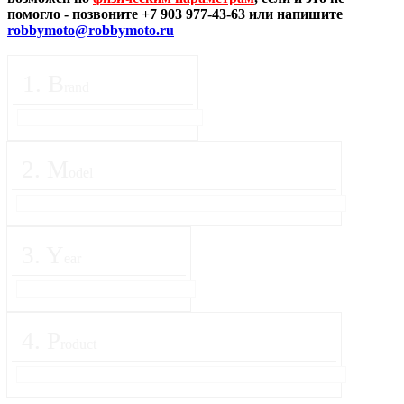
помогло - позвоните +7 903 977-43-63 или напишите
robbymoto@robbymoto.ru
1
.
B
rand
2
.
M
odel
3
.
Y
ear
4
.
P
roduct