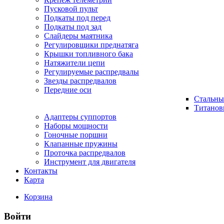
Пусковой пульт
Подкаты под перед
Подкаты под зад
Слайдеры маятника
Регулировщики преднатяга
Крышки топливного бака
Натяжители цепи
Регулируемые распредвалы
Звезды распредвалов
Передние оси
Стальны
Титанов
Адаптеры суппортов
Наборы мощности
Гоночные поршни
Клапанные пружины
Проточка распредвалов
Инструмент для двигателя
Контакты
Карта
Корзина
Войти