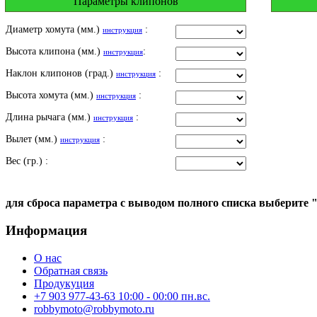
Параметры клипонов
Диаметр хомута (мм.)
:
инструкция
Высота клипона (мм.)
:
инструкция
Наклон клипонов (град.)
:
инструкция
Высота хомута (мм.)
:
инструкция
Длина рычага (мм.)
:
инструкция
Вылет (мм.)
:
инструкция
Вес (гр.) :
для сброса параметра с выводом полного списка выберите 
Информация
О нас
Обратная связь
Продукуция
+7 903 977-43-63 10:00 - 00:00 пн.вс.
robbymoto@robbymoto.ru