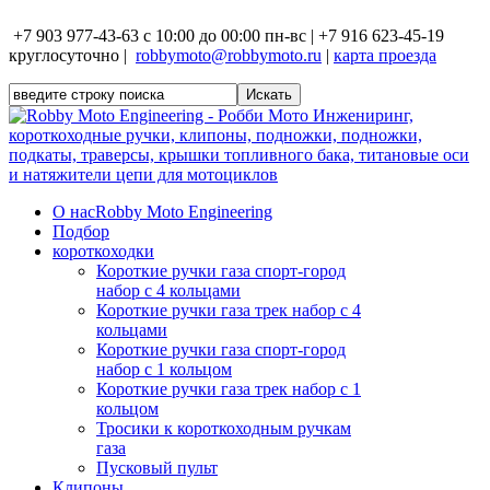
+7 903 977-43-63 с 10:00 до 00:00 пн-вс | +7 916 623-45-19
круглосуточно |
robbymoto@robbymoto.ru
|
карта проезда
О нас
Robby Moto Engineering
Подбор
короткоходки
Короткие ручки газа спорт-город
набор с 4 кольцами
Короткие ручки газа трек набор с 4
кольцами
Короткие ручки газа спорт-город
набор с 1 кольцом
Короткие ручки газа трек набор с 1
кольцом
Тросики к короткоходным ручкам
газа
Пусковый пульт
Клипоны