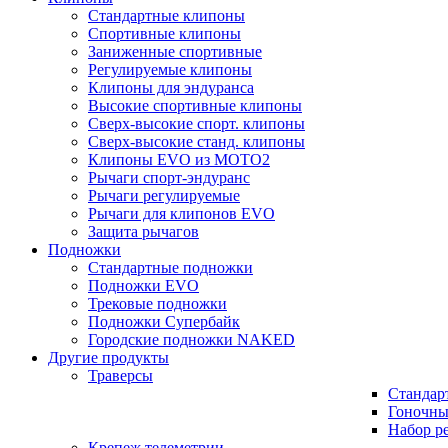
Стандартные клипоны
Спортивные клипоны
Заниженные спортивные
Регулируемые клипоны
Клипоны для эндуранса
Высокие спортивные клипоны
Сверх-высокие спорт. клипоны
Сверх-высокие станд. клипоны
Клипоны EVO из MOTO2
Рычаги спорт-эндуранс
Рычаги регулируемые
Рычаги для клипонов EVO
Защита рычагов
Подножки
Стандартные подножки
Подножки EVO
Трековые подножки
Подножки Супербайк
Городские подножки NAKED
Другие продукты
Траверсы
Стандар
Гоночны
Набор р
Крепеж телеметрии