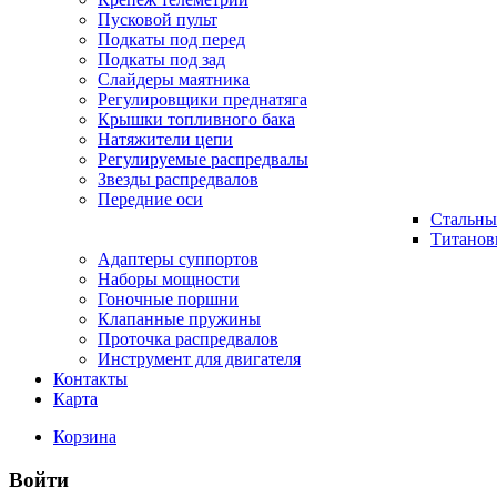
Пусковой пульт
Подкаты под перед
Подкаты под зад
Слайдеры маятника
Регулировщики преднатяга
Крышки топливного бака
Натяжители цепи
Регулируемые распредвалы
Звезды распредвалов
Передние оси
Стальны
Титанов
Адаптеры суппортов
Наборы мощности
Гоночные поршни
Клапанные пружины
Проточка распредвалов
Инструмент для двигателя
Контакты
Карта
Корзина
Войти