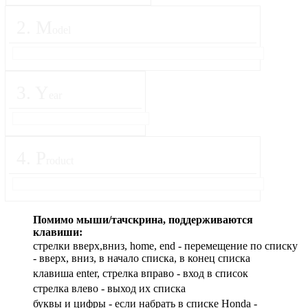
2
.
M
odel
3
.
Y
ear
4
.
P
roduct
Помимо мыши/тачскрина, поддерживаются
клавиши:
стрелки вверх,вниз, home, end - перемещение по списку
- вверх, вниз, в начало списка, в конец списка
клавиша enter, стрелка вправо - вход в список
cтрелка влево - выход их списка
буквы и цифры - если набрать в списке Honda -