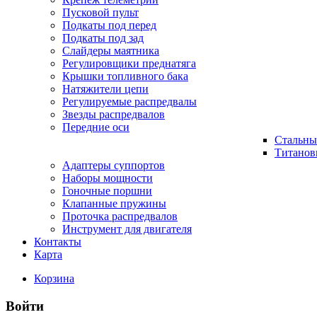
Пусковой пульт
Подкаты под перед
Подкаты под зад
Слайдеры маятника
Регулировщики преднатяга
Крышки топливного бака
Натяжители цепи
Регулируемые распредвалы
Звезды распредвалов
Передние оси
Стальны
Титанов
Адаптеры суппортов
Наборы мощности
Гоночные поршни
Клапанные пружины
Проточка распредвалов
Инструмент для двигателя
Контакты
Карта
Корзина
Войти