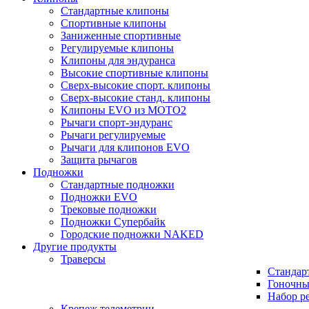
Стандартные клипоны
Спортивные клипоны
Заниженные спортивные
Регулируемые клипоны
Клипоны для эндуранса
Высокие спортивные клипоны
Сверх-высокие спорт. клипоны
Сверх-высокие станд. клипоны
Клипоны EVO из MOTO2
Рычаги спорт-эндуранс
Рычаги регулируемые
Рычаги для клипонов EVO
Защита рычагов
Подножки
Стандартные подножки
Подножки EVO
Трековые подножки
Подножки Супербайк
Городские подножки NAKED
Другие продукты
Траверсы
Стандар
Гоночны
Набор р
Крепеж телеметрии