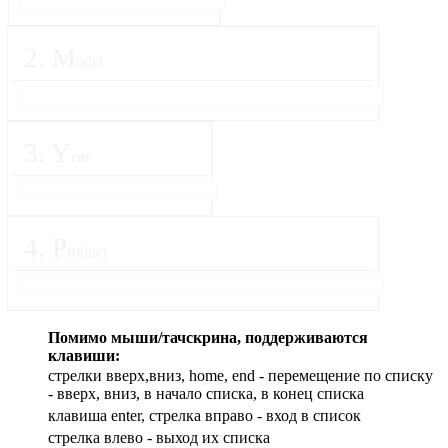
2
.
M
odel
3
.
Y
ear
4
.
P
roduct
Помимо мыши/тачскрина, поддерживаются
клавиши:
стрелки вверх,вниз, home, end - перемещение по списку
- вверх, вниз, в начало списка, в конец списка
клавиша enter, стрелка вправо - вход в список
cтрелка влево - выход их списка