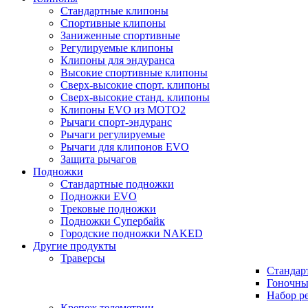
Стандартные клипоны
Спортивные клипоны
Заниженные спортивные
Регулируемые клипоны
Клипоны для эндуранса
Высокие спортивные клипоны
Сверх-высокие спорт. клипоны
Сверх-высокие станд. клипоны
Клипоны EVO из MOTO2
Рычаги спорт-эндуранс
Рычаги регулируемые
Рычаги для клипонов EVO
Защита рычагов
Подножки
Стандартные подножки
Подножки EVO
Трековые подножки
Подножки Супербайк
Городские подножки NAKED
Другие продукты
Траверсы
Стандар
Гоночны
Набор р
Крепеж телеметрии