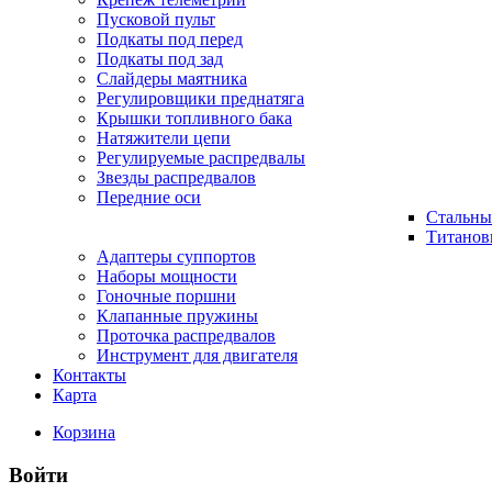
Пусковой пульт
Подкаты под перед
Подкаты под зад
Слайдеры маятника
Регулировщики преднатяга
Крышки топливного бака
Натяжители цепи
Регулируемые распредвалы
Звезды распредвалов
Передние оси
Стальны
Титанов
Адаптеры суппортов
Наборы мощности
Гоночные поршни
Клапанные пружины
Проточка распредвалов
Инструмент для двигателя
Контакты
Карта
Корзина
Войти