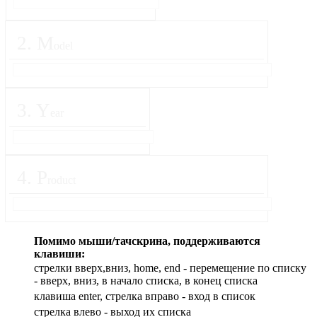
2
.
M
odel
3
.
Y
ear
4
.
P
roduct
Помимо мыши/тачскрина, поддерживаются
клавиши:
стрелки вверх,вниз, home, end - перемещение по списку
- вверх, вниз, в начало списка, в конец списка
клавиша enter, стрелка вправо - вход в список
cтрелка влево - выход их списка