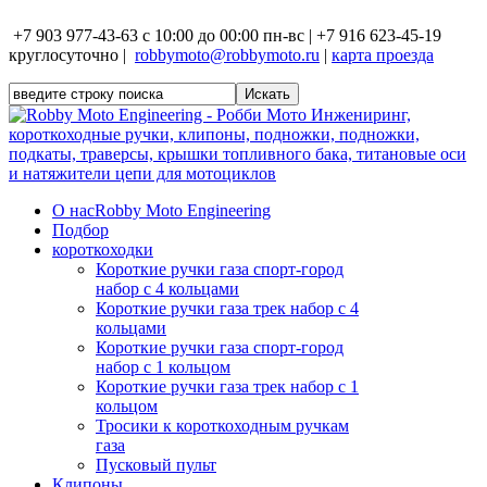
+7 903 977-43-63 с 10:00 до 00:00 пн-вс | +7 916 623-45-19
круглосуточно |
robbymoto@robbymoto.ru
|
карта проезда
О нас
Robby Moto Engineering
Подбор
короткоходки
Короткие ручки газа спорт-город
набор с 4 кольцами
Короткие ручки газа трек набор с 4
кольцами
Короткие ручки газа спорт-город
набор с 1 кольцом
Короткие ручки газа трек набор с 1
кольцом
Тросики к короткоходным ручкам
газа
Пусковый пульт
Клипоны