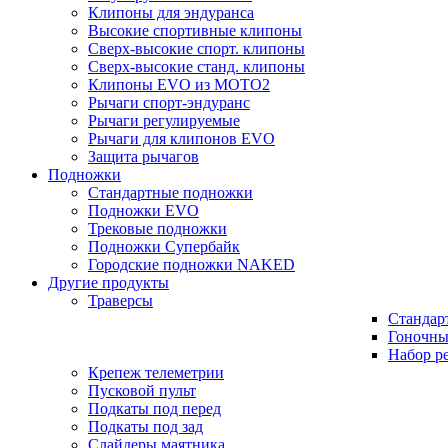
Клипоны для эндуранса
Высокие спортивные клипоны
Сверх-высокие спорт. клипоны
Сверх-высокие станд. клипоны
Клипоны EVO из MOTO2
Рычаги спорт-эндуранс
Рычаги регулируемые
Рычаги для клипонов EVO
Защита рычагов
Подножки
Стандартные подножки
Подножки EVO
Трековые подножки
Подножки Супербайк
Городские подножки NAKED
Другие продукты
Траверсы
Стандар
Гоночны
Набор р
Крепеж телеметрии
Пусковой пульт
Подкаты под перед
Подкаты под зад
Слайдеры маятника