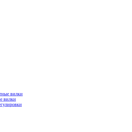
тные вилки
е вилки
егулировки