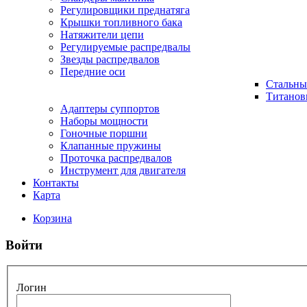
Регулировщики преднатяга
Крышки топливного бака
Натяжители цепи
Регулируемые распредвалы
Звезды распредвалов
Передние оси
Стальны
Титанов
Адаптеры суппортов
Наборы мощности
Гоночные поршни
Клапанные пружины
Проточка распредвалов
Инструмент для двигателя
Контакты
Карта
Корзина
Войти
Логин