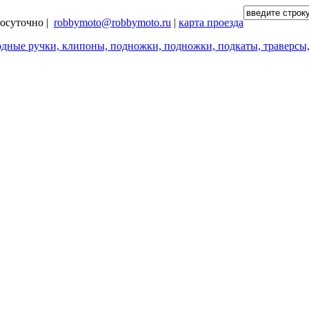
глосуточно |
robbymoto@robbymoto.ru
|
карта проезда