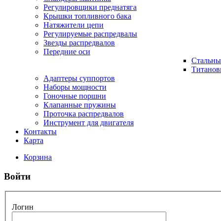
Регулировщики преднатяга
Крышки топливного бака
Натяжители цепи
Регулируемые распредвалы
Звезды распредвалов
Передние оси
Стальны
Титанов
Адаптеры суппортов
Наборы мощности
Гоночные поршни
Клапанные пружины
Проточка распредвалов
Инструмент для двигателя
Контакты
Карта
Корзина
Войти
Логин