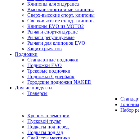
Клипоны для эндуранса
Высокие спортивные клипоны
Сверх-высокие спорт. клипоны
Сверх-высокие станд. клипоны
Клипоны EVO из MOTO2
Рычаги спорт-эндуранс
Рычаги регулируемые
Рычаги для клипонов EVO
Защита рычагов
Подножки
Стандартные подножки
Подножки EVO
Трековые подножки
Подножки Супербайк
Городские подножки NAKED
Другие продукты
Траверсы
Стандар
Гоночны
Набор р
Крепеж телеметрии
Пусковой пульт
Подкаты под перед
Подкаты под зад
Слайдеры маятника