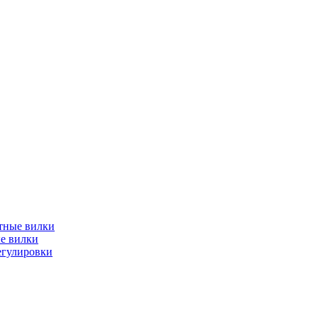
тные вилки
е вилки
егулировки