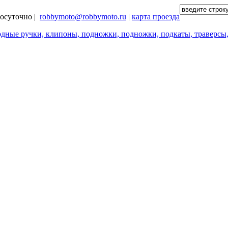
глосуточно |
robbymoto@robbymoto.ru
|
карта проезда