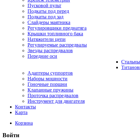
Пусковой пульт
Подкаты под перед
Подкаты под зад
Слайдеры маятника
Регулировщики преднатяга
Крышки топливного бака
Натяжители цепи
Регулируемые распредвалы
Звезды распредвалов
Передние оси
Стальны
Титанов
Адаптеры суппортов
Наборы мощности
Гоночные поршни
Клапанные пружины
Проточка распредвалов
Инструмент для двигателя
Контакты
Карта
Корзина
Войти