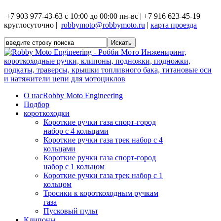
+7 903 977-43-63 с 10:00 до 00:00 пн-вс | +7 916 623-45-19
круглосуточно |
robbymoto@robbymoto.ru
|
карта проезда
О нас
Robby Moto Engineering
Подбор
короткоходки
Короткие ручки газа спорт-город
набор с 4 кольцами
Короткие ручки газа трек набор с 4
кольцами
Короткие ручки газа спорт-город
набор с 1 кольцом
Короткие ручки газа трек набор с 1
кольцом
Тросики к короткоходным ручкам
газа
Пусковый пульт
Клипоны