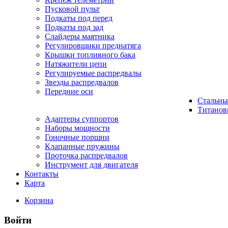
Пусковой пульт
Подкаты под перед
Подкаты под зад
Слайдеры маятника
Регулировщики преднатяга
Крышки топливного бака
Натяжители цепи
Регулируемые распредвалы
Звезды распредвалов
Передние оси
Стальны
Титанов
Адаптеры суппортов
Наборы мощности
Гоночные поршни
Клапанные пружины
Проточка распредвалов
Инструмент для двигателя
Контакты
Карта
Корзина
Войти