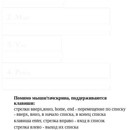
2
.
M
odel
3
.
Y
ear
4
.
P
roduct
Помимо мыши/тачскрина, поддерживаются
клавиши:
стрелки вверх,вниз, home, end - перемещение по списку
- вверх, вниз, в начало списка, в конец списка
клавиша enter, стрелка вправо - вход в список
cтрелка влево - выход их списка