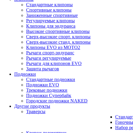
Стандартные клипоны
Спортивные клипоны
Заниженные спортивные
Регулируемые клипоны
Клипоны для эндуранса
Высокие спортивные клипоны
Сверх-высокие спорт. клипоны
Сверх-высокие станд. клипоны
Клипоны EVO из MOTO2
Рычаги спорт-эндуранс
Рычаги регулируемые
Рычаги для клипонов EVO
Защита рычагов
Подножки
Стандартные подножки
Подножки EVO
Трековые подножки
Подножки Супербайк
Городские подножки NAKED
Другие продукты
Траверсы
Стандар
Гоночны
Набор р
Крепеж телеметрии