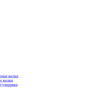
тные вилки
е вилки
егулировки