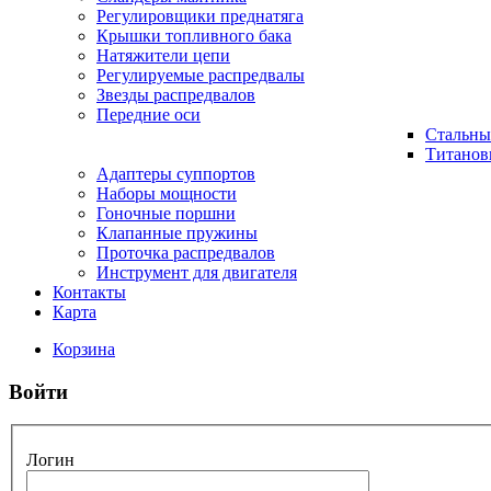
Регулировщики преднатяга
Крышки топливного бака
Натяжители цепи
Регулируемые распредвалы
Звезды распредвалов
Передние оси
Стальны
Титанов
Адаптеры суппортов
Наборы мощности
Гоночные поршни
Клапанные пружины
Проточка распредвалов
Инструмент для двигателя
Контакты
Карта
Корзина
Войти
Логин