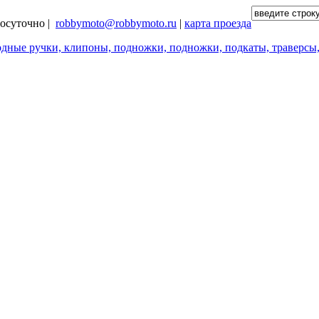
глосуточно |
robbymoto@robbymoto.ru
|
карта проезда