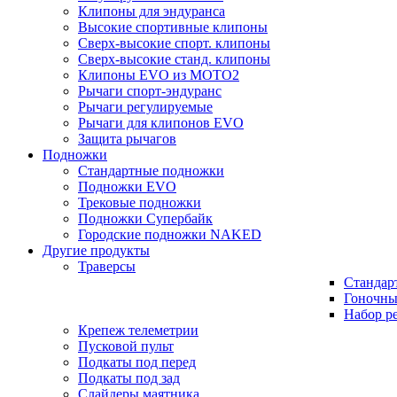
Клипоны для эндуранса
Высокие спортивные клипоны
Сверх-высокие спорт. клипоны
Сверх-высокие станд. клипоны
Клипоны EVO из MOTO2
Рычаги спорт-эндуранс
Рычаги регулируемые
Рычаги для клипонов EVO
Защита рычагов
Подножки
Стандартные подножки
Подножки EVO
Трековые подножки
Подножки Супербайк
Городские подножки NAKED
Другие продукты
Траверсы
Стандар
Гоночны
Набор р
Крепеж телеметрии
Пусковой пульт
Подкаты под перед
Подкаты под зад
Слайдеры маятника