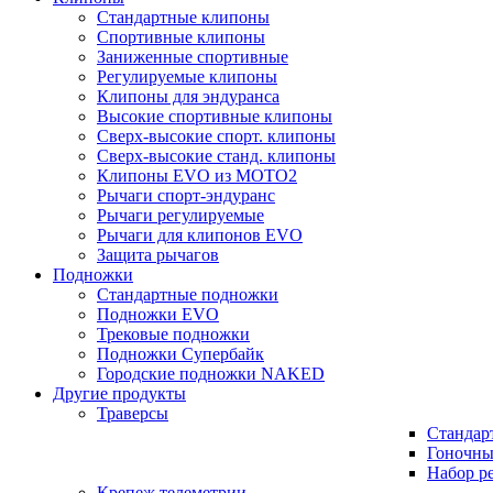
Стандартные клипоны
Спортивные клипоны
Заниженные спортивные
Регулируемые клипоны
Клипоны для эндуранса
Высокие спортивные клипоны
Сверх-высокие спорт. клипоны
Сверх-высокие станд. клипоны
Клипоны EVO из MOTO2
Рычаги спорт-эндуранс
Рычаги регулируемые
Рычаги для клипонов EVO
Защита рычагов
Подножки
Стандартные подножки
Подножки EVO
Трековые подножки
Подножки Супербайк
Городские подножки NAKED
Другие продукты
Траверсы
Стандар
Гоночны
Набор р
Крепеж телеметрии