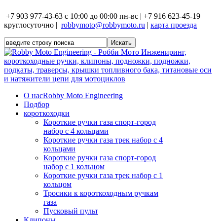
+7 903 977-43-63 с 10:00 до 00:00 пн-вс | +7 916 623-45-19
круглосуточно |
robbymoto@robbymoto.ru
|
карта проезда
О нас
Robby Moto Engineering
Подбор
короткоходки
Короткие ручки газа спорт-город
набор с 4 кольцами
Короткие ручки газа трек набор с 4
кольцами
Короткие ручки газа спорт-город
набор с 1 кольцом
Короткие ручки газа трек набор с 1
кольцом
Тросики к короткоходным ручкам
газа
Пусковый пульт
Клипоны