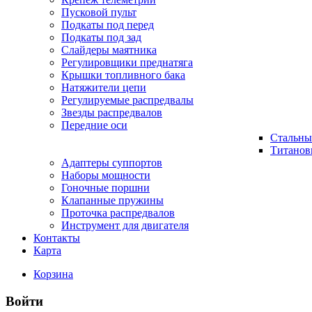
Пусковой пульт
Подкаты под перед
Подкаты под зад
Слайдеры маятника
Регулировщики преднатяга
Крышки топливного бака
Натяжители цепи
Регулируемые распредвалы
Звезды распредвалов
Передние оси
Стальны
Титанов
Адаптеры суппортов
Наборы мощности
Гоночные поршни
Клапанные пружины
Проточка распредвалов
Инструмент для двигателя
Контакты
Карта
Корзина
Войти