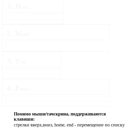
1
.
B
rand
2
.
M
odel
3
.
Y
ear
4
.
P
roduct
Помимо мыши/тачскрина, поддерживаются
клавиши:
стрелки вверх,вниз, home, end - перемещение по списку