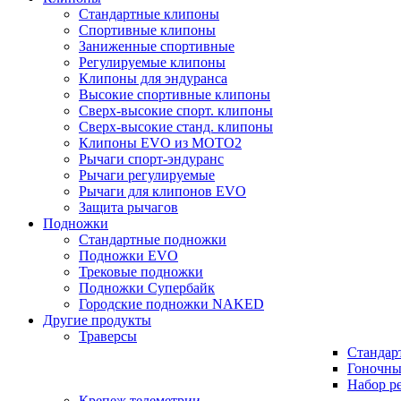
Стандартные клипоны
Спортивные клипоны
Заниженные спортивные
Регулируемые клипоны
Клипоны для эндуранса
Высокие спортивные клипоны
Сверх-высокие спорт. клипоны
Сверх-высокие станд. клипоны
Клипоны EVO из MOTO2
Рычаги спорт-эндуранс
Рычаги регулируемые
Рычаги для клипонов EVO
Защита рычагов
Подножки
Стандартные подножки
Подножки EVO
Трековые подножки
Подножки Супербайк
Городские подножки NAKED
Другие продукты
Траверсы
Стандар
Гоночны
Набор р
Крепеж телеметрии