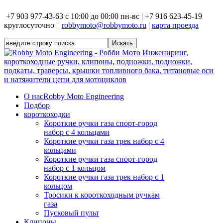
+7 903 977-43-63 с 10:00 до 00:00 пн-вс | +7 916 623-45-19
круглосуточно |
robbymoto@robbymoto.ru
|
карта проезда
О нас
Robby Moto Engineering
Подбор
короткоходки
Короткие ручки газа спорт-город
набор с 4 кольцами
Короткие ручки газа трек набор с 4
кольцами
Короткие ручки газа спорт-город
набор с 1 кольцом
Короткие ручки газа трек набор с 1
кольцом
Тросики к короткоходным ручкам
газа
Пусковый пульт
Клипоны