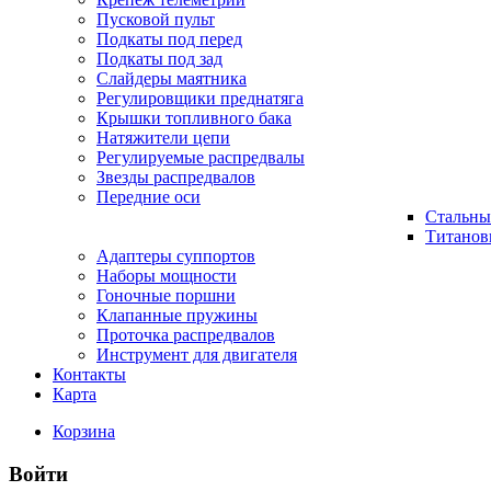
Пусковой пульт
Подкаты под перед
Подкаты под зад
Слайдеры маятника
Регулировщики преднатяга
Крышки топливного бака
Натяжители цепи
Регулируемые распредвалы
Звезды распредвалов
Передние оси
Стальны
Титанов
Адаптеры суппортов
Наборы мощности
Гоночные поршни
Клапанные пружины
Проточка распредвалов
Инструмент для двигателя
Контакты
Карта
Корзина
Войти