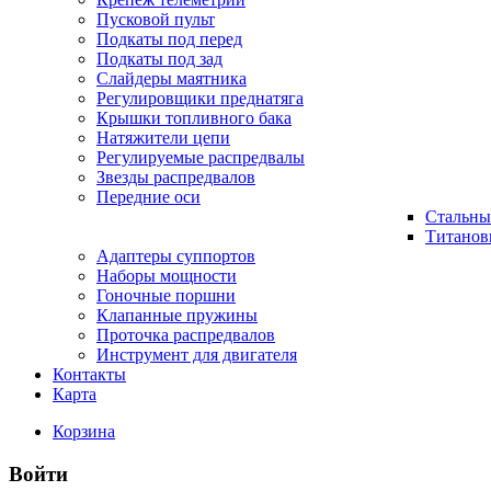
Пусковой пульт
Подкаты под перед
Подкаты под зад
Слайдеры маятника
Регулировщики преднатяга
Крышки топливного бака
Натяжители цепи
Регулируемые распредвалы
Звезды распредвалов
Передние оси
Стальны
Титанов
Адаптеры суппортов
Наборы мощности
Гоночные поршни
Клапанные пружины
Проточка распредвалов
Инструмент для двигателя
Контакты
Карта
Корзина
Войти