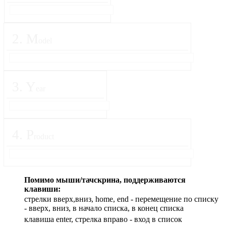
2
.
M
odel
3
.
Y
ear
4
.
P
roduct
Помимо мыши/тачскрина, поддерживаются
клавиши:
стрелки вверх,вниз, home, end - перемещение по списку
- вверх, вниз, в начало списка, в конец списка
клавиша enter, стрелка вправо - вход в список