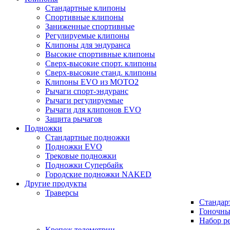
Стандартные клипоны
Спортивные клипоны
Заниженные спортивные
Регулируемые клипоны
Клипоны для эндуранса
Высокие спортивные клипоны
Сверх-высокие спорт. клипоны
Сверх-высокие станд. клипоны
Клипоны EVO из MOTO2
Рычаги спорт-эндуранс
Рычаги регулируемые
Рычаги для клипонов EVO
Защита рычагов
Подножки
Стандартные подножки
Подножки EVO
Трековые подножки
Подножки Супербайк
Городские подножки NAKED
Другие продукты
Траверсы
Стандар
Гоночны
Набор р
Крепеж телеметрии