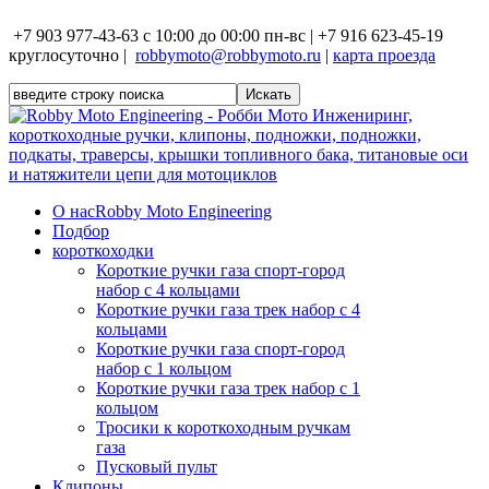
+7 903 977-43-63 с 10:00 до 00:00 пн-вс | +7 916 623-45-19
круглосуточно |
robbymoto@robbymoto.ru
|
карта проезда
О нас
Robby Moto Engineering
Подбор
короткоходки
Короткие ручки газа спорт-город
набор с 4 кольцами
Короткие ручки газа трек набор с 4
кольцами
Короткие ручки газа спорт-город
набор с 1 кольцом
Короткие ручки газа трек набор с 1
кольцом
Тросики к короткоходным ручкам
газа
Пусковый пульт
Клипоны