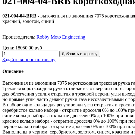
021-004-04-BRB короткоходная
021-004-04-BRB
- выточенная из алюминия 7075 короткоходная 
красный, золотой, синий
Производитель:
Robby Moto Engineering
Цена:
18050,00 руб
Задайте вопрос по товару
Описание
Выточенная из алюминия 7075 короткоходная трековая ручка га
Трековая короткоходная ручка отличается от версии спорт-горо
для облегчения усилия открытия в трековой версии углы выход
но прямые углы часто делают ручки газа несовместимыми с го
В наборе одно кольца для регулировки угла открытия и тросик
серебристое кольцо набора - открытие дросселя 0% до 100% при
синие кольцо набора - открытие дросселя 0% до 100% при пово
красное кольцо набора - открытие дросселя 0% до 100% при пов
черное кольцо набора - открытие дросселя 0% до 100% при пов
Выполнены в черном, серебристом, золотом, синем, красном и 