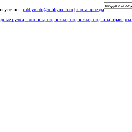
глосуточно |
robbymoto@robbymoto.ru
|
карта проезда