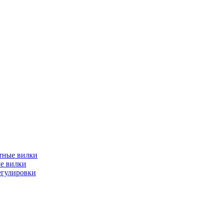
тные вилки
е вилки
егулировки