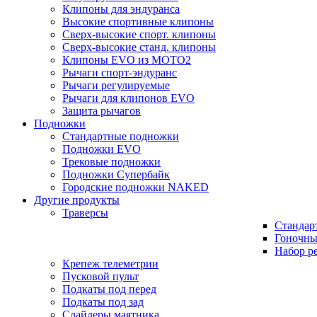
Клипоны для эндуранса
Высокие спортивные клипоны
Сверх-высокие спорт. клипоны
Сверх-высокие станд. клипоны
Клипоны EVO из MOTO2
Рычаги спорт-эндуранс
Рычаги регулируемые
Рычаги для клипонов EVO
Защита рычагов
Подножки
Стандартные подножки
Подножки EVO
Трековые подножки
Подножки Супербайк
Городские подножки NAKED
Другие продукты
Траверсы
Стандар
Гоночны
Набор р
Крепеж телеметрии
Пусковой пульт
Подкаты под перед
Подкаты под зад
Слайдеры маятника