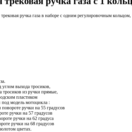
 трековая ручка газа с 1 коль
трековая ручка газа в наборе с одним регулировочным кольцом, 
за.
д углом выхода тросиков,
а тросиков из ручки прямые,
родским пластиком
и под модель мотоцикла :
 повороте ручки на 55 градусов
роте ручки на 57 градусов
ороте ручки на 62 градуса
ороте ручки на 68 градусов
золотом цветах.