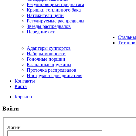
Регулировщики преднатяга
Крышки топливного бака
Натяжители цепи
Регулируемые распредвалы
Звезды распредвалов
Передние оси
Стальны
Титанов
Адаптеры суппортов
Наборы мощности
Гоночные поршни
Клапанные пружины
Проточка распредвалов
Инструмент для двигателя
Контакты
Карта
Корзина
Войти
Логин