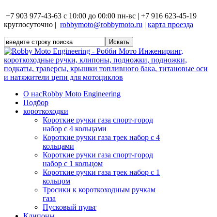
+7 903 977-43-63 с 10:00 до 00:00 пн-вс | +7 916 623-45-19
круглосуточно |
robbymoto@robbymoto.ru
|
карта проезда
О нас
Robby Moto Engineering
Подбор
короткоходки
Короткие ручки газа спорт-город
набор с 4 кольцами
Короткие ручки газа трек набор с 4
кольцами
Короткие ручки газа спорт-город
набор с 1 кольцом
Короткие ручки газа трек набор с 1
кольцом
Тросики к короткоходным ручкам
газа
Пусковый пульт
Клипоны