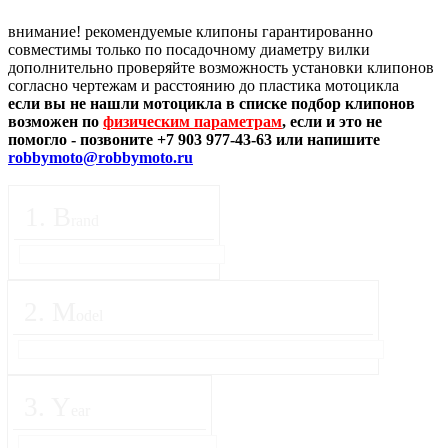
внимание! рекомендуемые клипоны гарантированно
совместимы только по посадочному диаметру вилки
дополнительно проверяйте возможность установки клипонов
согласно чертежам и расстоянию до пластика мотоцикла
если вы не нашли мотоцикла в списке подбор клипонов
возможен по
физическим параметрам
, если и это не
помогло - позвоните +7 903 977-43-63 или напишите
robbymoto@robbymoto.ru
1
.
B
rand
2
.
M
odel
3
.
Y
ear