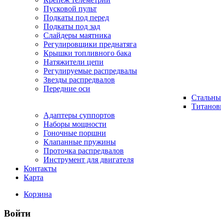
Пусковой пульт
Подкаты под перед
Подкаты под зад
Слайдеры маятника
Регулировщики преднатяга
Крышки топливного бака
Натяжители цепи
Регулируемые распредвалы
Звезды распредвалов
Передние оси
Стальны
Титанов
Адаптеры суппортов
Наборы мощности
Гоночные поршни
Клапанные пружины
Проточка распредвалов
Инструмент для двигателя
Контакты
Карта
Корзина
Войти