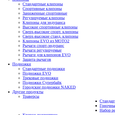
Стандартные клипоны
Спортивные клипоны
Заниженные спортивные
Регулируемые клипоны
Клипоны для эндуранса
Высокие спортивные клипоны
Сверх-высокие спорт. клипоны
Сверх-высокие станд. клипоны
Клипоны EVO из MOTO2
Рычаги спорт-эндуранс
Рычаги регулируемые
Рычаги для клипонов EVO
Защита рычагов
Подножки
Стандартные подножки
Подножки EVO
Трековые подножки
Подножки Супербайк
Городские подножки NAKED
Другие продукты
Траверсы
Стандар
Гоночны
Набор р
Крепеж телеметрии