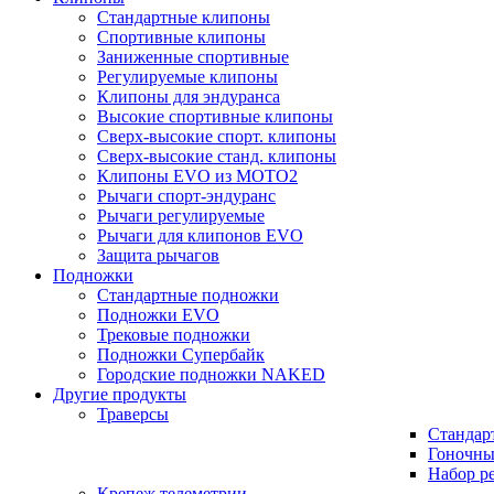
Стандартные клипоны
Спортивные клипоны
Заниженные спортивные
Регулируемые клипоны
Клипоны для эндуранса
Высокие спортивные клипоны
Сверх-высокие спорт. клипоны
Сверх-высокие станд. клипоны
Клипоны EVO из MOTO2
Рычаги спорт-эндуранс
Рычаги регулируемые
Рычаги для клипонов EVO
Защита рычагов
Подножки
Стандартные подножки
Подножки EVO
Трековые подножки
Подножки Супербайк
Городские подножки NAKED
Другие продукты
Траверсы
Стандар
Гоночны
Набор р
Крепеж телеметрии