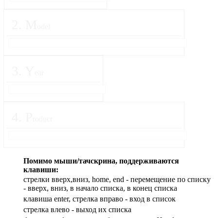
2
.
M
odel
3
.
Y
ear
4
.
P
roduct
Помимо мыши/тачскрина, поддерживаются
клавиши:
стрелки вверх,вниз, home, end - перемещение по списку
- вверх, вниз, в начало списка, в конец списка
клавиша enter, стрелка вправо - вход в список
cтрелка влево - выход их списка