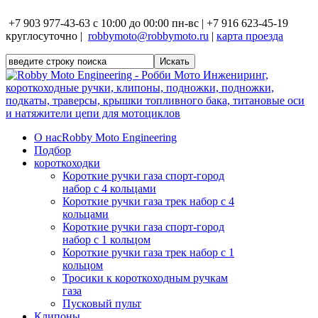
+7 903 977-43-63 с 10:00 до 00:00 пн-вс | +7 916 623-45-19
круглосуточно |
robbymoto@robbymoto.ru
|
карта проезда
О нас
Robby Moto Engineering
Подбор
короткоходки
Короткие ручки газа спорт-город
набор с 4 кольцами
Короткие ручки газа трек набор с 4
кольцами
Короткие ручки газа спорт-город
набор с 1 кольцом
Короткие ручки газа трек набор с 1
кольцом
Тросики к короткоходным ручкам
газа
Пусковый пульт
Клипоны