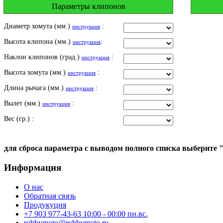
Параметры клипонов
Диаметр хомута (мм.)
:
инструкция
Высота клипона (мм.)
:
инструкция
Наклон клипонов (град.)
:
инструкция
Высота хомута (мм.)
:
инструкция
Длина рычага (мм.)
:
инструкция
Вылет (мм.)
:
инструкция
Вес (гр.) :
для сброса параметра с выводом полного списка выберите 
Информация
О нас
Обратная связь
Продукуция
+7 903 977-43-63 10:00 - 00:00 пн.вс.
robbymoto@robbymoto.ru