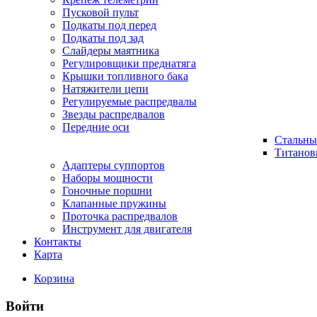
Пусковой пульт
Подкаты под перед
Подкаты под зад
Слайдеры маятника
Регулировщики преднатяга
Крышки топливного бака
Натяжители цепи
Регулируемые распредвалы
Звезды распредвалов
Передние оси
Стальны
Титанов
Адаптеры суппортов
Наборы мощности
Гоночные поршни
Клапанные пружины
Проточка распредвалов
Инструмент для двигателя
Контакты
Карта
Корзина
Войти