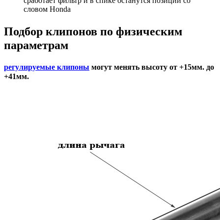
сработает фильтр и в спике останутся позиции со
словом Honda
Подбор
клипонов по физическим
параметрам
регулируемые клипоны
могут менять высоту от +15мм. до
+41мм.