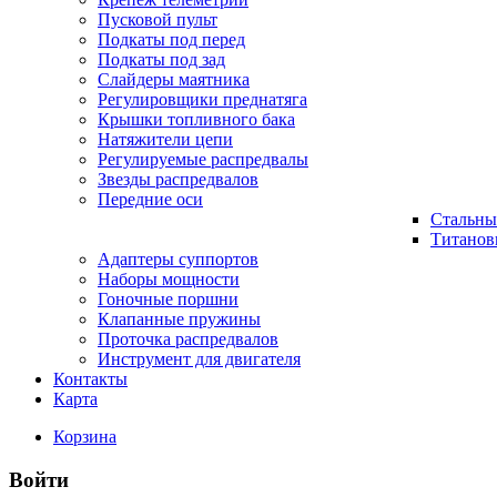
Пусковой пульт
Подкаты под перед
Подкаты под зад
Слайдеры маятника
Регулировщики преднатяга
Крышки топливного бака
Натяжители цепи
Регулируемые распредвалы
Звезды распредвалов
Передние оси
Стальны
Титанов
Адаптеры суппортов
Наборы мощности
Гоночные поршни
Клапанные пружины
Проточка распредвалов
Инструмент для двигателя
Контакты
Карта
Корзина
Войти