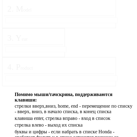
2
.
M
odel
3
.
Y
ear
4
.
P
roduct
Помимо мыши/тачскрина, поддерживаются
клавиши:
стрелки вверх,вниз, home, end - перемещение по списку
- вверх, вниз, в начало списка, в конец списка
клавиша enter, стрелка вправо - вход в список
cтрелка влево - выход их списка
буквы и цифры - если набрать в списке Honda -