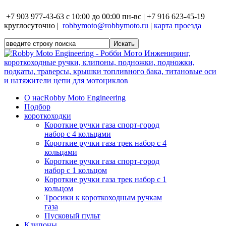
+7 903 977-43-63 с 10:00 до 00:00 пн-вс | +7 916 623-45-19
круглосуточно |
robbymoto@robbymoto.ru
|
карта проезда
О нас
Robby Moto Engineering
Подбор
короткоходки
Короткие ручки газа спорт-город
набор с 4 кольцами
Короткие ручки газа трек набор с 4
кольцами
Короткие ручки газа спорт-город
набор с 1 кольцом
Короткие ручки газа трек набор с 1
кольцом
Тросики к короткоходным ручкам
газа
Пусковый пульт
Клипоны