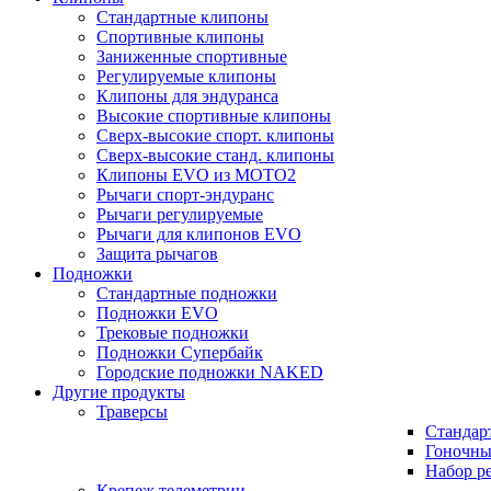
Стандартные клипоны
Спортивные клипоны
Заниженные спортивные
Регулируемые клипоны
Клипоны для эндуранса
Высокие спортивные клипоны
Сверх-высокие спорт. клипоны
Сверх-высокие станд. клипоны
Клипоны EVO из MOTO2
Рычаги спорт-эндуранс
Рычаги регулируемые
Рычаги для клипонов EVO
Защита рычагов
Подножки
Стандартные подножки
Подножки EVO
Трековые подножки
Подножки Супербайк
Городские подножки NAKED
Другие продукты
Траверсы
Стандар
Гоночны
Набор р
Крепеж телеметрии