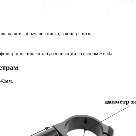
3
.
Y
4
.
P
ear
roduct
вверх, вниз, в начало списка, в конец списка
 фильтр и в спике останутся позиции со словом Honda
етрам
+41мм.