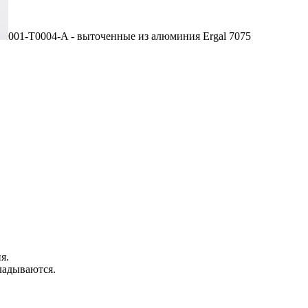
001-T0004-A - выточенные из алюминия Ergal 7075
я.
ладываются.