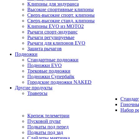
Клипоны для эндуранса
Высокие спортивные клипоны
Сверх-высокие спорт. клипоны
Сверх-высокие станд. клипоны
Клипоны EVO из MOTO2
Рычаги спорт-эндуранс
Рычаги регулируемые
Рычаги для клипонов EVO
Защита рычагов
Подножки
Стандартные подножки
Подножки EVO
Трековые подножки
Подножки Супербайк
Городские подножки NAKED
Другие продукты
Траверсы
Стандар
Гоночны
Набор р
Крепеж телеметрии
Пусковой пульт
Подкаты под перед
Подкаты под зад
Слайдеры маятника