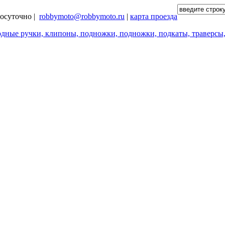
глосуточно |
robbymoto@robbymoto.ru
|
карта проезда