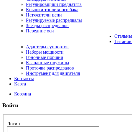
Регулировщики преднатяга
Крышки топливного бака
Натяжители цепи
Регулируемые распредвалы
Звезды распредвалов
Передние оси
Стальны
Титанов
Адаптеры суппортов
Наборы мощности
Гоночные поршни
Клапанные пружины
Проточка распредвалов
Инструмент для двигателя
Контакты
Карта
Корзина
Войти
Логин