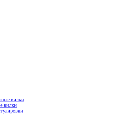
тные вилки
е вилки
егулировки