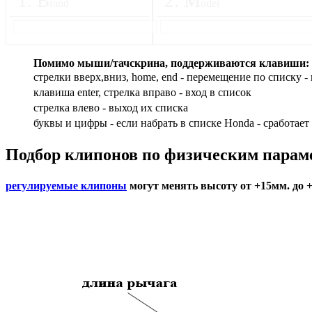
1
.
B
2
.
M
rand
odel
Помимо мыши/тачскрина, поддерживаются клавиши:
стрелки вверх,вниз, home, end - перемещение по списку - 
клавиша enter, стрелка вправо - вход в список
cтрелка влево - выход их списка
буквы и цифры - если набрать в списке Honda - сработает
Подбор
клипонов по физическим парам
регулируемые клипоны
могут менять высоту от +15мм. до 