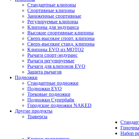
Стандартные клипоны
Спортивные клипоны
Заниженные спортивные
Регулируемые клипоны
Клипоны для эндуранса
Высокие спортивные клипоны
Сверх-высокие спорт. клипоны
Сверх-высокие станд. клипоны
Клипоны EVO из MOTO2
Рычаги спорт-эндуранс
Рычаги регулируемые
Рычаги для клипонов EVO
Защита рычагов
Подножки
Стандартные подножки
Подножки EVO
Трековые подножки
Подножки Супербайк
Городские подножки NAKED
Другие продукты
Траверсы
Стандар
Гоночны
Набор р
Крепеж телеметрии