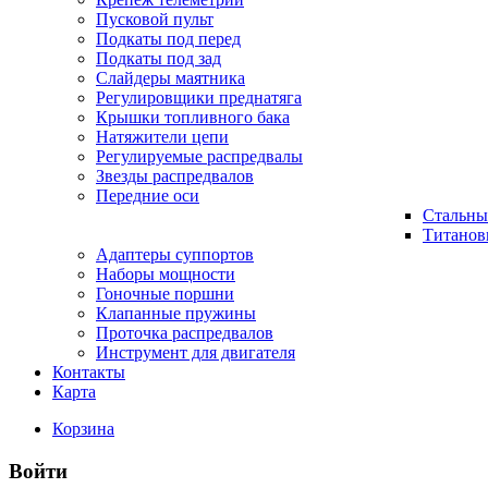
Пусковой пульт
Подкаты под перед
Подкаты под зад
Слайдеры маятника
Регулировщики преднатяга
Крышки топливного бака
Натяжители цепи
Регулируемые распредвалы
Звезды распредвалов
Передние оси
Стальны
Титанов
Адаптеры суппортов
Наборы мощности
Гоночные поршни
Клапанные пружины
Проточка распредвалов
Инструмент для двигателя
Контакты
Карта
Корзина
Войти