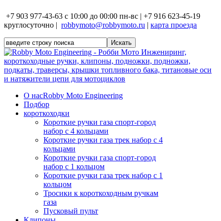
+7 903 977-43-63 с 10:00 до 00:00 пн-вс | +7 916 623-45-19
круглосуточно |
robbymoto@robbymoto.ru
|
карта проезда
О нас
Robby Moto Engineering
Подбор
короткоходки
Короткие ручки газа спорт-город
набор с 4 кольцами
Короткие ручки газа трек набор с 4
кольцами
Короткие ручки газа спорт-город
набор с 1 кольцом
Короткие ручки газа трек набор с 1
кольцом
Тросики к короткоходным ручкам
газа
Пусковый пульт
Клипоны