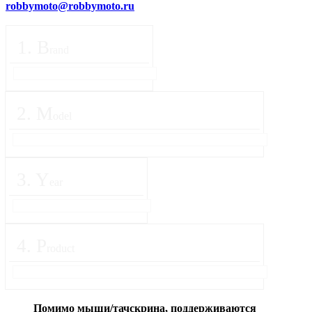
robbymoto@robbymoto.ru
1
.
B
rand
2
.
M
odel
3
.
Y
ear
4
.
P
roduct
Помимо мыши/тачскрина, поддерживаются