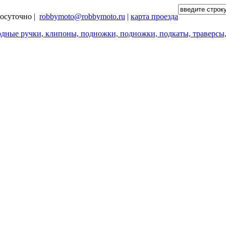
глосуточно |
robbymoto@robbymoto.ru
|
карта проезда