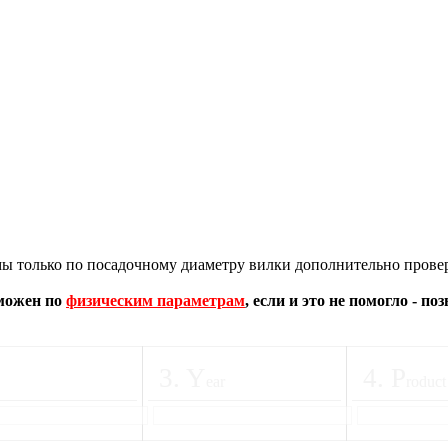
 только по посадочному диаметру вилки дополнительно провер
зможен по
физическим параметрам
, если и это не помогло - п
3
.
Y
4
.
P
ear
roduct