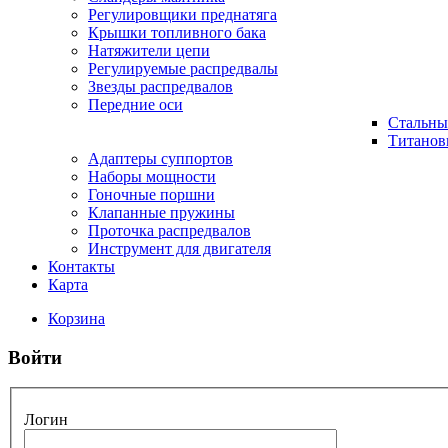
Регулировщики преднатяга
Крышки топливного бака
Натяжители цепи
Регулируемые распредвалы
Звезды распредвалов
Передние оси
Стальны
Титанов
Адаптеры суппортов
Наборы мощности
Гоночные поршни
Клапанные пружины
Проточка распредвалов
Инструмент для двигателя
Контакты
Карта
Корзина
Войти
Логин