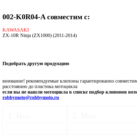
002-K0R04-A совместим с:
KAWASAKI
ZX-10R Ninja (ZX1000) (2011-2014)
Подобрать другую продукцию
внимание! рекомендуемые клипоны гарантированно совместимы
расстоянию до пластика мотоцикла
если вы не нашли мотоцикла в списке подбор клипонов во
robbymoto@robbymoto.ru
1
.
B
2
.
M
rand
odel