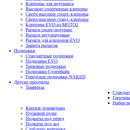
Клипоны для эндуранса
Высокие спортивные клипоны
Сверх-высокие спорт. клипоны
Сверх-высокие станд. клипоны
Клипоны EVO из MOTO2
Рычаги спорт-эндуранс
Рычаги регулируемые
Рычаги для клипонов EVO
Защита рычагов
Подножки
Стандартные подножки
Подножки EVO
Трековые подножки
Подножки Супербайк
Городские подножки NAKED
Другие продукты
Траверсы
Стандар
Гоночны
Набор р
Крепеж телеметрии
Пусковой пульт
Подкаты под перед
Подкаты под зад
Слайдеры маятника