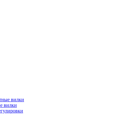
тные вилки
е вилки
егулировки