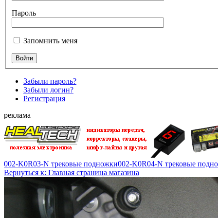
Пароль
Запомнить меня
Забыли пароль?
Забыли логин?
Регистрация
реклама
002-K0R03-N трековые подножки
002-K0R04-N трековые подн
Вернуться к: Главная страница магазина