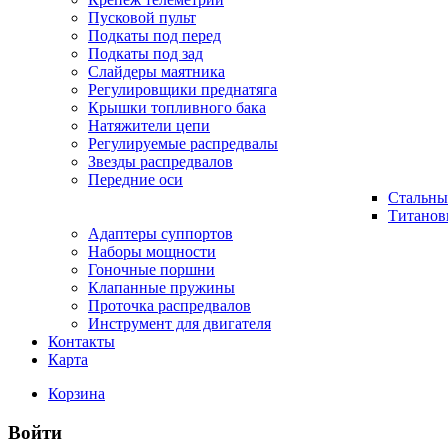
Пусковой пульт
Подкаты под перед
Подкаты под зад
Слайдеры маятника
Регулировщики преднатяга
Крышки топливного бака
Натяжители цепи
Регулируемые распредвалы
Звезды распредвалов
Передние оси
Стальны
Титанов
Адаптеры суппортов
Наборы мощности
Гоночные поршни
Клапанные пружины
Проточка распредвалов
Инструмент для двигателя
Контакты
Карта
Корзина
Войти