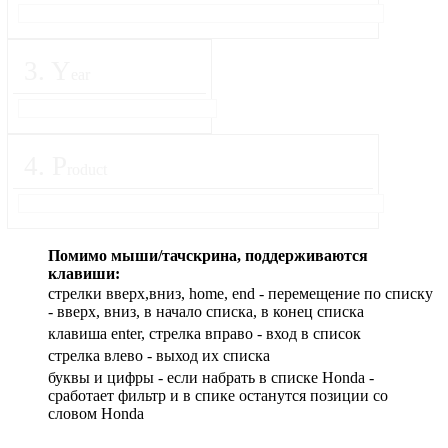
3
.
Y
ear
4
.
P
roduct
Помимо мыши/тачскрина, поддерживаются
клавиши:
стрелки вверх,вниз, home, end - перемещение по списку
- вверх, вниз, в начало списка, в конец списка
клавиша enter, стрелка вправо - вход в список
cтрелка влево - выход их списка
буквы и цифры - если набрать в списке Honda -
сработает фильтр и в спике останутся позиции со
словом Honda