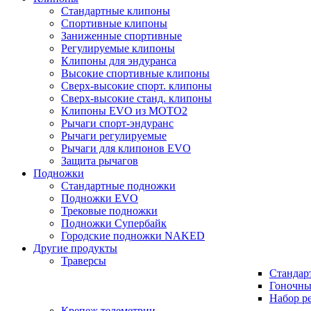
Стандартные клипоны
Спортивные клипоны
Заниженные спортивные
Регулируемые клипоны
Клипоны для эндуранса
Высокие спортивные клипоны
Сверх-высокие спорт. клипоны
Сверх-высокие станд. клипоны
Клипоны EVO из MOTO2
Рычаги спорт-эндуранс
Рычаги регулируемые
Рычаги для клипонов EVO
Защита рычагов
Подножки
Стандартные подножки
Подножки EVO
Трековые подножки
Подножки Супербайк
Городские подножки NAKED
Другие продукты
Траверсы
Стандар
Гоночны
Набор р
Крепеж телеметрии