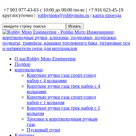
+7 903 977-43-63 с 10:00 до 00:00 пн-вс | +7 916 623-45-19
круглосуточно |
robbymoto@robbymoto.ru
|
карта проезда
О нас
Robby Moto Engineering
Подбор
короткоходки
Короткие ручки газа спорт-город
набор с 4 кольцами
Короткие ручки газа трек набор с 4
кольцами
Короткие ручки газа спорт-город
набор с 1 кольцом
Короткие ручки газа трек набор с 1
кольцом
Тросики к короткоходным ручкам
газа
Пусковый пульт
Клипоны