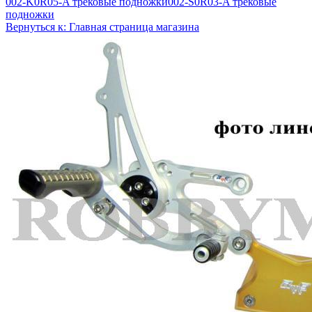
002-K0R05-A трековые подножки
002-S0R03-A трековые
подножки
Вернуться к: Главная страница магазина