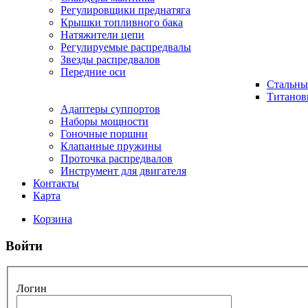
Регулировщики преднатяга
Крышки топливного бака
Натяжители цепи
Регулируемые распредвалы
Звезды распредвалов
Передние оси
Стальны
Титанов
Адаптеры суппортов
Наборы мощности
Гоночные поршни
Клапанные пружины
Проточка распредвалов
Инструмент для двигателя
Контакты
Карта
Корзина
Войти
Логин