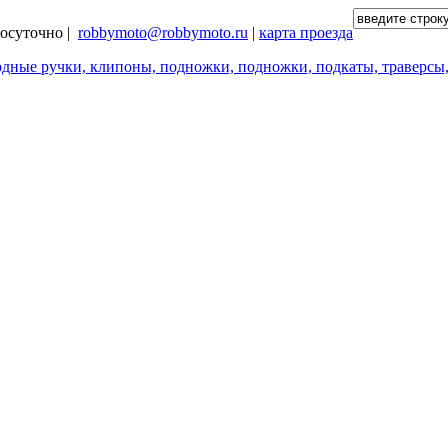
глосуточно |
robbymoto@robbymoto.ru
|
карта проезда