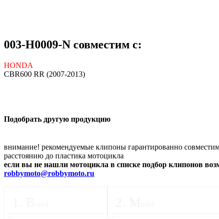
003-H0009-N совместим с:
HONDA
CBR600 RR (2007-2013)
Подобрать другую продукцию
внимание! рекомендуемые клипоны гарантированно совместимы
расстоянию до пластика мотоцикла
если вы не нашли мотоцикла в списке подбор клипонов во
robbymoto@robbymoto.ru
1
.
B
2
.
M
rand
odel