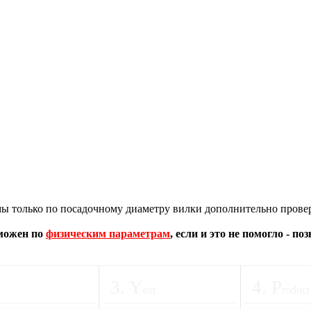
 только по посадочному диаметру вилки дополнительно провер
зможен по
физическим параметрам
, если и это не помогло - п
3
.
Y
4
.
P
ear
roduct