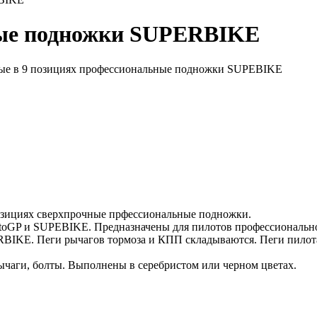
ные подножки SUPERBIKE
емые в 9 позициях профессиональные подножки SUPEBIKE
озициях сверхпрочные прфессиональные подножки.
otoGP и SUPEBIKE. Предназначены для пилотов профессионально
IKE. Пеги рычагов тормоза и КПП складываются. Пеги пилота
ычаги, болты. Выполнены в серебристом или черном цветах.