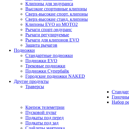
Клипоны для эндуранса
Высокие спортивные клипоны
Сверх-высокие спорт. клипоны
Сверх-высокие станд. клипоны
Клипоны EVO из MOTO2
Рычаги спорт-эндуранс
Рычаги регулируемые
Рычаги для клипонов EVO
Защита рычагов
Подножки
Стандартные подножки
Подножки EVO
Трековые подножки
Подножки Супербайк
Городские подножки NAKED
Другие продукты
Траверсы
Стандар
Гоночны
Набор р
Крепеж телеметрии
Пусковой пульт
Подкаты под перед
Подкаты под зад
Слайдеры маятника