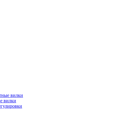
тные вилки
е вилки
егулировки