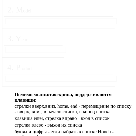
2
.
M
odel
3
.
Y
ear
4
.
P
roduct
Помимо мыши/тачскрина, поддерживаются
клавиши:
стрелки вверх,вниз, home, end - перемещение по списку
- вверх, вниз, в начало списка, в конец списка
клавиша enter, стрелка вправо - вход в список
cтрелка влево - выход их списка
буквы и цифры - если набрать в списке Honda -