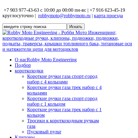
+7 903 977-43-63 с 10:00 до 00:00 пн-вс | +7 916 623-45-19
круглосуточно |
robbymoto@robbymoto.ru
|
карта проезда
О нас
Robby Moto Engineering
Подбор
короткоходки
Короткие ручки газа спорт-город
набор с 4 кольцами
Короткие ручки газа трек набор с 4
кольцами
Короткие ручки газа спорт-город
набор с 1 кольцом
Короткие ручки газа трек набор с 1
кольцом
Тросики к короткоходным ручкам
газа
Пусковый пульт
Клипоны