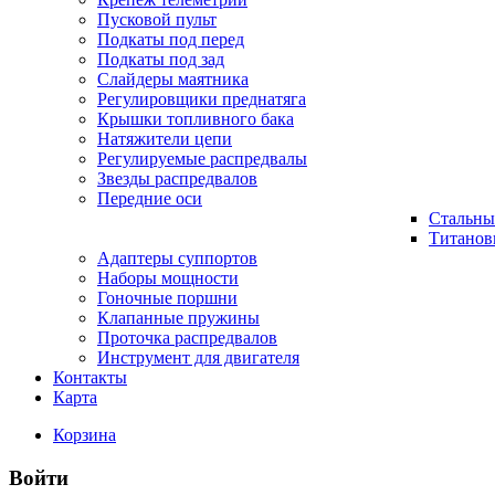
Пусковой пульт
Подкаты под перед
Подкаты под зад
Слайдеры маятника
Регулировщики преднатяга
Крышки топливного бака
Натяжители цепи
Регулируемые распредвалы
Звезды распредвалов
Передние оси
Стальны
Титанов
Адаптеры суппортов
Наборы мощности
Гоночные поршни
Клапанные пружины
Проточка распредвалов
Инструмент для двигателя
Контакты
Карта
Корзина
Войти