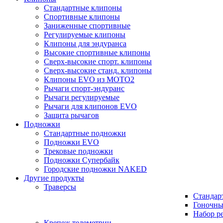
Стандартные клипоны
Спортивные клипоны
Заниженные спортивные
Регулируемые клипоны
Клипоны для эндуранса
Высокие спортивные клипоны
Сверх-высокие спорт. клипоны
Сверх-высокие станд. клипоны
Клипоны EVO из MOTO2
Рычаги спорт-эндуранс
Рычаги регулируемые
Рычаги для клипонов EVO
Защита рычагов
Подножки
Стандартные подножки
Подножки EVO
Трековые подножки
Подножки Супербайк
Городские подножки NAKED
Другие продукты
Траверсы
Стандар
Гоночны
Набор р
Крепеж телеметрии