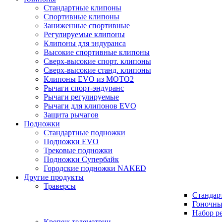
Стандартные клипоны
Спортивные клипоны
Заниженные спортивные
Регулируемые клипоны
Клипоны для эндуранса
Высокие спортивные клипоны
Сверх-высокие спорт. клипоны
Сверх-высокие станд. клипоны
Клипоны EVO из MOTO2
Рычаги спорт-эндуранс
Рычаги регулируемые
Рычаги для клипонов EVO
Защита рычагов
Подножки
Стандартные подножки
Подножки EVO
Трековые подножки
Подножки Супербайк
Городские подножки NAKED
Другие продукты
Траверсы
Стандар
Гоночны
Набор р
Крепеж телеметрии