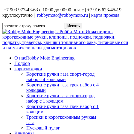
+7 903 977-43-63 с 10:00 до 00:00 пн-вс | +7 916 623-45-19
круглосуточно |
robbymoto@robbymoto.ru
|
карта проезда
О нас
Robby Moto Engineering
Подбор
короткоходки
Короткие ручки газа спорт-город
набор с 4 кольцами
Короткие ручки газа трек набор с 4
кольцами
Короткие ручки газа спорт-город
набор с 1 кольцом
Короткие ручки газа трек набор с 1
кольцом
Тросики к короткоходным ручкам
газа
Пусковый пульт
Клипоны