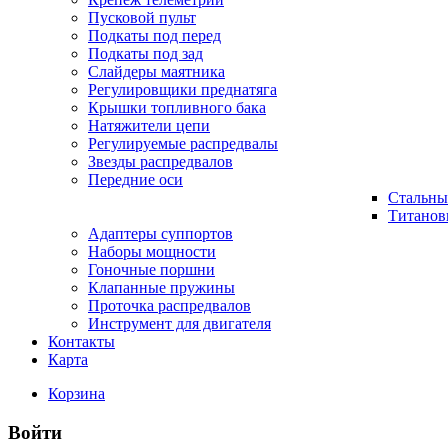
Пусковой пульт
Подкаты под перед
Подкаты под зад
Слайдеры маятника
Регулировщики преднатяга
Крышки топливного бака
Натяжители цепи
Регулируемые распредвалы
Звезды распредвалов
Передние оси
Стальны
Титанов
Адаптеры суппортов
Наборы мощности
Гоночные поршни
Клапанные пружины
Проточка распредвалов
Инструмент для двигателя
Контакты
Карта
Корзина
Войти