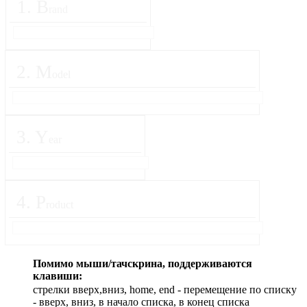
1
.
B
rand
2
.
M
odel
3
.
Y
ear
4
.
P
roduct
Помимо мыши/тачскрина, поддерживаются
клавиши:
стрелки вверх,вниз, home, end - перемещение по списку
- вверх, вниз, в начало списка, в конец списка