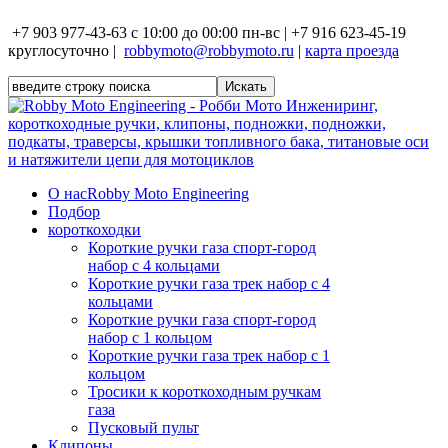
+7 903 977-43-63 с 10:00 до 00:00 пн-вс | +7 916 623-45-19
круглосуточно |
robbymoto@robbymoto.ru
|
карта проезда
О нас
Robby Moto Engineering
Подбор
короткоходки
Короткие ручки газа спорт-город
набор с 4 кольцами
Короткие ручки газа трек набор с 4
кольцами
Короткие ручки газа спорт-город
набор с 1 кольцом
Короткие ручки газа трек набор с 1
кольцом
Тросики к короткоходным ручкам
газа
Пусковый пульт
Клипоны