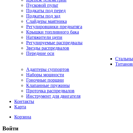
Пусковой пульт
Подкаты под перед
Подкаты под зад
Слайдеры маятника
Регулировщики преднатяга
Крышки топливного бака
Натяжители цепи
Регулируемые распредвалы
Звезды распредвалов
Передние оси
Стальны
Титанов
Адаптеры суппортов
Наборы мощности
Гоночные поршни
Клапанные пружины
Проточка распредвалов
Инструмент для двигателя
Контакты
Карта
Корзина
Войти