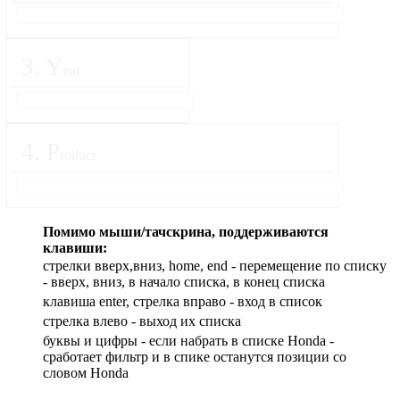
3
.
Y
ear
4
.
P
roduct
Помимо мыши/тачскрина, поддерживаются
клавиши:
стрелки вверх,вниз, home, end - перемещение по списку
- вверх, вниз, в начало списка, в конец списка
клавиша enter, стрелка вправо - вход в список
cтрелка влево - выход их списка
буквы и цифры - если набрать в списке Honda -
сработает фильтр и в спике останутся позиции со
словом Honda