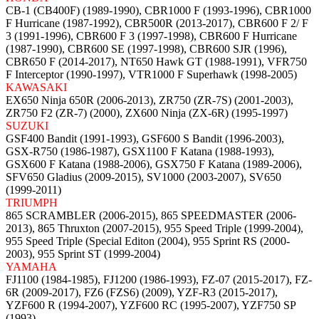
CB-1 (CB400F) (1989-1990), CBR1000 F (1993-1996), CBR1000
F Hurricane (1987-1992), CBR500R (2013-2017), CBR600 F 2/ F
3 (1991-1996), CBR600 F 3 (1997-1998), CBR600 F Hurricane
(1987-1990), CBR600 SE (1997-1998), CBR600 SJR (1996),
CBR650 F (2014-2017), NT650 Hawk GT (1988-1991), VFR750
F Interceptor (1990-1997), VTR1000 F Superhawk (1998-2005)
KAWASAKI
EX650 Ninja 650R (2006-2013), ZR750 (ZR-7S) (2001-2003),
ZR750 F2 (ZR-7) (2000), ZX600 Ninja (ZX-6R) (1995-1997)
SUZUKI
GSF400 Bandit (1991-1993), GSF600 S Bandit (1996-2003),
GSX-R750 (1986-1987), GSX1100 F Katana (1988-1993),
GSX600 F Katana (1988-2006), GSX750 F Katana (1989-2006),
SFV650 Gladius (2009-2015), SV1000 (2003-2007), SV650
(1999-2011)
TRIUMPH
865 SCRAMBLER (2006-2015), 865 SPEEDMASTER (2006-
2013), 865 Thruxton (2007-2015), 955 Speed Triple (1999-2004),
955 Speed Triple (Special Editon (2004), 955 Sprint RS (2000-
2003), 955 Sprint ST (1999-2004)
YAMAHA
FJ1100 (1984-1985), FJ1200 (1986-1993), FZ-07 (2015-2017), FZ-
6R (2009-2017), FZ6 (FZS6) (2009), YZF-R3 (2015-2017),
YZF600 R (1994-2007), YZF600 RC (1995-2007), YZF750 SP
(1993)