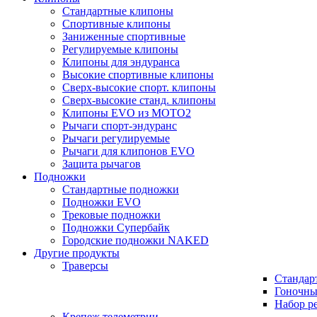
Стандартные клипоны
Спортивные клипоны
Заниженные спортивные
Регулируемые клипоны
Клипоны для эндуранса
Высокие спортивные клипоны
Сверх-высокие спорт. клипоны
Сверх-высокие станд. клипоны
Клипоны EVO из MOTO2
Рычаги спорт-эндуранс
Рычаги регулируемые
Рычаги для клипонов EVO
Защита рычагов
Подножки
Стандартные подножки
Подножки EVO
Трековые подножки
Подножки Супербайк
Городские подножки NAKED
Другие продукты
Траверсы
Стандар
Гоночны
Набор р
Крепеж телеметрии