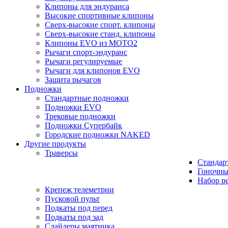
Клипоны для эндуранса
Высокие спортивные клипоны
Сверх-высокие спорт. клипоны
Сверх-высокие станд. клипоны
Клипоны EVO из MOTO2
Рычаги спорт-эндуранс
Рычаги регулируемые
Рычаги для клипонов EVO
Защита рычагов
Подножки
Стандартные подножки
Подножки EVO
Трековые подножки
Подножки Супербайк
Городские подножки NAKED
Другие продукты
Траверсы
Стандар
Гоночны
Набор р
Крепеж телеметрии
Пусковой пульт
Подкаты под перед
Подкаты под зад
Слайдеры маятника