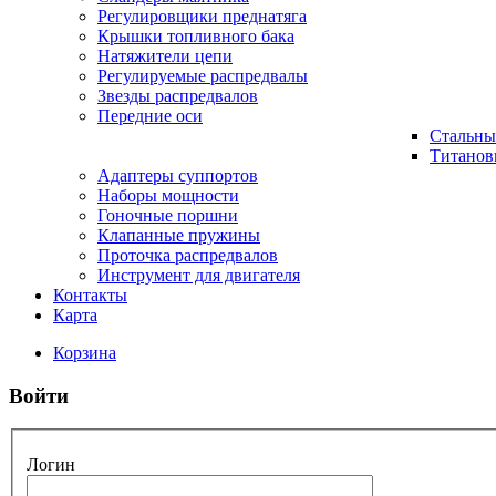
Регулировщики преднатяга
Крышки топливного бака
Натяжители цепи
Регулируемые распредвалы
Звезды распредвалов
Передние оси
Стальны
Титанов
Адаптеры суппортов
Наборы мощности
Гоночные поршни
Клапанные пружины
Проточка распредвалов
Инструмент для двигателя
Контакты
Карта
Корзина
Войти
Логин