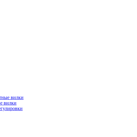
тные вилки
е вилки
егулировки