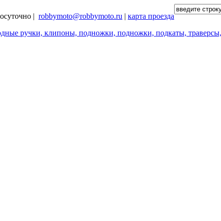
глосуточно |
robbymoto@robbymoto.ru
|
карта проезда