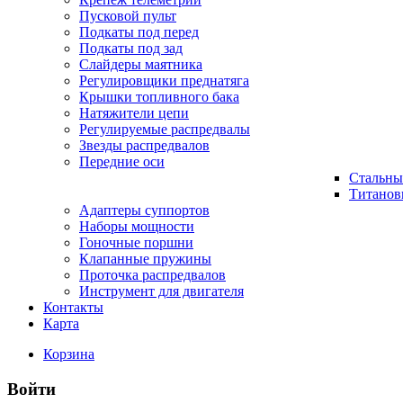
Пусковой пульт
Подкаты под перед
Подкаты под зад
Слайдеры маятника
Регулировщики преднатяга
Крышки топливного бака
Натяжители цепи
Регулируемые распредвалы
Звезды распредвалов
Передние оси
Стальны
Титанов
Адаптеры суппортов
Наборы мощности
Гоночные поршни
Клапанные пружины
Проточка распредвалов
Инструмент для двигателя
Контакты
Карта
Корзина
Войти