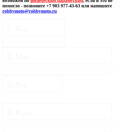
возможен по
физическим параметрам
, если и это не
помогло - позвоните +7 903 977-43-63 или напишите
robbymoto@robbymoto.ru
1
.
B
rand
2
.
M
odel
3
.
Y
ear
4
.
P
roduct