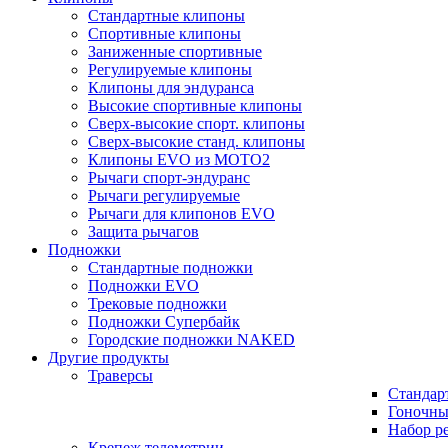
Стандартные клипоны
Спортивные клипоны
Заниженные спортивные
Регулируемые клипоны
Клипоны для эндуранса
Высокие спортивные клипоны
Сверх-высокие спорт. клипоны
Сверх-высокие станд. клипоны
Клипоны EVO из MOTO2
Рычаги спорт-эндуранс
Рычаги регулируемые
Рычаги для клипонов EVO
Защита рычагов
Подножки
Стандартные подножки
Подножки EVO
Трековые подножки
Подножки Супербайк
Городские подножки NAKED
Другие продукты
Траверсы
Стандар
Гоночны
Набор р
Крепеж телеметрии