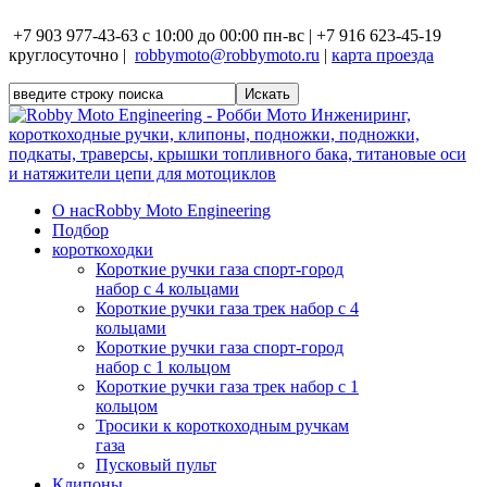
+7 903 977-43-63 с 10:00 до 00:00 пн-вс | +7 916 623-45-19
круглосуточно |
robbymoto@robbymoto.ru
|
карта проезда
О нас
Robby Moto Engineering
Подбор
короткоходки
Короткие ручки газа спорт-город
набор с 4 кольцами
Короткие ручки газа трек набор с 4
кольцами
Короткие ручки газа спорт-город
набор с 1 кольцом
Короткие ручки газа трек набор с 1
кольцом
Тросики к короткоходным ручкам
газа
Пусковый пульт
Клипоны