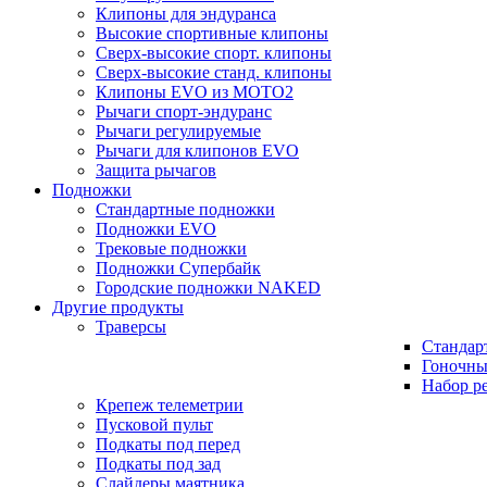
Клипоны для эндуранса
Высокие спортивные клипоны
Сверх-высокие спорт. клипоны
Сверх-высокие станд. клипоны
Клипоны EVO из MOTO2
Рычаги спорт-эндуранс
Рычаги регулируемые
Рычаги для клипонов EVO
Защита рычагов
Подножки
Стандартные подножки
Подножки EVO
Трековые подножки
Подножки Супербайк
Городские подножки NAKED
Другие продукты
Траверсы
Стандар
Гоночны
Набор р
Крепеж телеметрии
Пусковой пульт
Подкаты под перед
Подкаты под зад
Слайдеры маятника