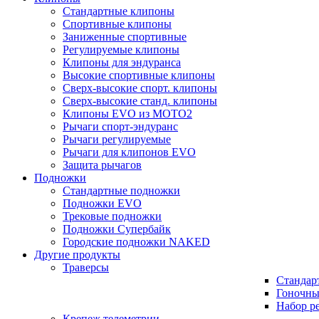
Стандартные клипоны
Спортивные клипоны
Заниженные спортивные
Регулируемые клипоны
Клипоны для эндуранса
Высокие спортивные клипоны
Сверх-высокие спорт. клипоны
Сверх-высокие станд. клипоны
Клипоны EVO из MOTO2
Рычаги спорт-эндуранс
Рычаги регулируемые
Рычаги для клипонов EVO
Защита рычагов
Подножки
Стандартные подножки
Подножки EVO
Трековые подножки
Подножки Супербайк
Городские подножки NAKED
Другие продукты
Траверсы
Стандар
Гоночны
Набор р
Крепеж телеметрии