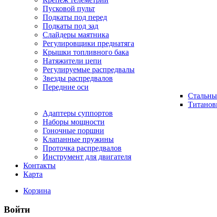
Пусковой пульт
Подкаты под перед
Подкаты под зад
Слайдеры маятника
Регулировщики преднатяга
Крышки топливного бака
Натяжители цепи
Регулируемые распредвалы
Звезды распредвалов
Передние оси
Стальны
Титанов
Адаптеры суппортов
Наборы мощности
Гоночные поршни
Клапанные пружины
Проточка распредвалов
Инструмент для двигателя
Контакты
Карта
Корзина
Войти