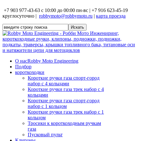
+7 903 977-43-63 с 10:00 до 00:00 пн-вс | +7 916 623-45-19
круглосуточно |
robbymoto@robbymoto.ru
|
карта проезда
О нас
Robby Moto Engineering
Подбор
короткоходки
Короткие ручки газа спорт-город
набор с 4 кольцами
Короткие ручки газа трек набор с 4
кольцами
Короткие ручки газа спорт-город
набор с 1 кольцом
Короткие ручки газа трек набор с 1
кольцом
Тросики к короткоходным ручкам
газа
Пусковый пульт
Клипоны