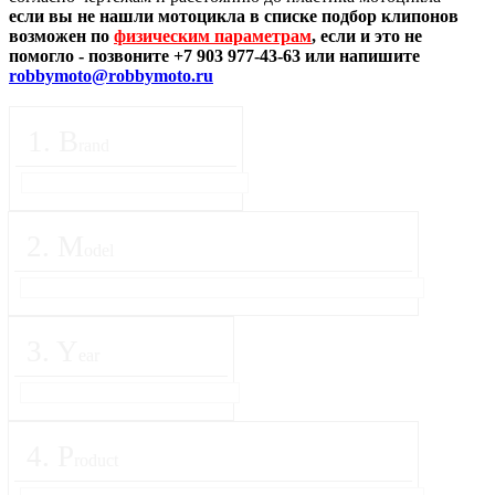
если вы не нашли мотоцикла в списке подбор клипонов
возможен по
физическим параметрам
, если и это не
помогло - позвоните +7 903 977-43-63 или напишите
robbymoto@robbymoto.ru
1
.
B
rand
2
.
M
odel
3
.
Y
ear
4
.
P
roduct