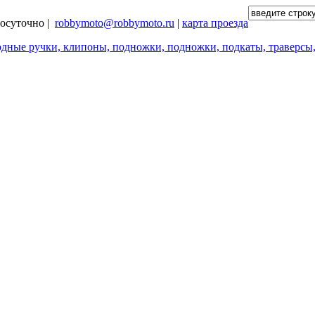
глосуточно |
robbymoto@robbymoto.ru
|
карта проезда