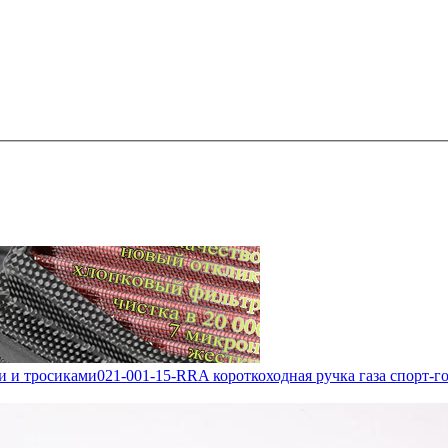
ми и тросиками
021-001-15-RRA короткоходная ручка газа спорт-г