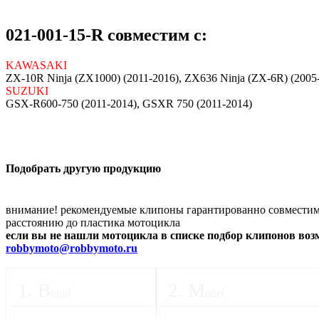
021-001-15-R совместим с:
KAWASAKI
ZX-10R Ninja (ZX1000) (2011-2016), ZX636 Ninja (ZX-6R) (2005
SUZUKI
GSX-R600-750 (2011-2014), GSXR 750 (2011-2014)
Подобрать другую продукцию
внимание! рекомендуемые клипоны гарантированно совместимы
расстоянию до пластика мотоцикла
если вы не нашли мотоцикла в списке подбор клипонов во
robbymoto@robbymoto.ru
1
.
B
2
.
M
rand
odel