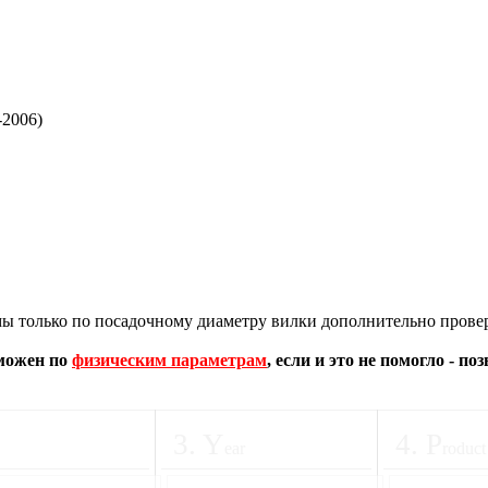
-2006)
 только по посадочному диаметру вилки дополнительно провер
зможен по
физическим параметрам
, если и это не помогло - п
3
.
Y
4
.
P
ear
roduct