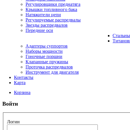
Регулировщики преднатяга
Крышки топливного бака
Натяжители цепи
Регулируемые распредвалы
Звезды распредвалов
Передние оси
Стальны
Титанов
Адаптеры суппортов
Наборы мощности
Гоночные поршни
Клапанные пружины
Проточка распредвалов
Инструмент для двигателя
Контакты
Карта
Корзина
Войти
Логин