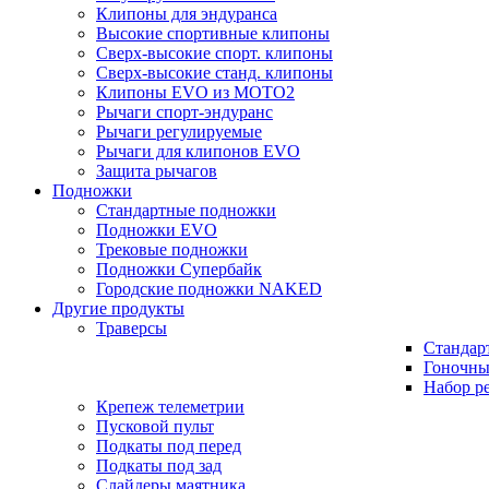
Клипоны для эндуранса
Высокие спортивные клипоны
Сверх-высокие спорт. клипоны
Сверх-высокие станд. клипоны
Клипоны EVO из MOTO2
Рычаги спорт-эндуранс
Рычаги регулируемые
Рычаги для клипонов EVO
Защита рычагов
Подножки
Стандартные подножки
Подножки EVO
Трековые подножки
Подножки Супербайк
Городские подножки NAKED
Другие продукты
Траверсы
Стандар
Гоночны
Набор р
Крепеж телеметрии
Пусковой пульт
Подкаты под перед
Подкаты под зад
Слайдеры маятника