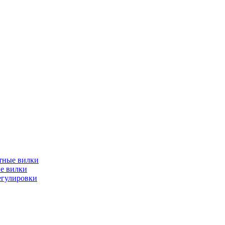
тные вилки
е вилки
егулировки