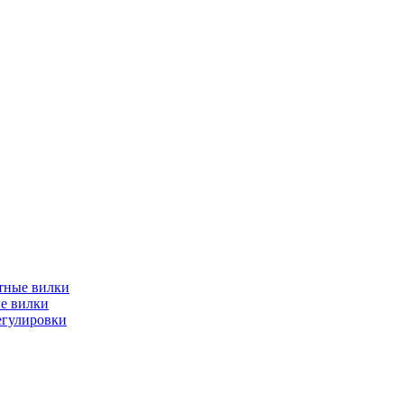
тные вилки
е вилки
егулировки