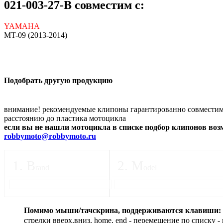
021-003-27-B совместим с:
YAMAHA
MT-09 (2013-2014)
Подобрать другую продукцию
внимание! рекомендуемые клипоны гарантированно совместимы
расстоянию до пластика мотоцикла
если вы не нашли мотоцикла в списке подбор клипонов во
robbymoto@robbymoto.ru
1
.
B
2
.
M
rand
odel
Помимо мыши/тачскрина, поддерживаются клавиши:
стрелки вверх,вниз, home, end - перемещение по списку - 