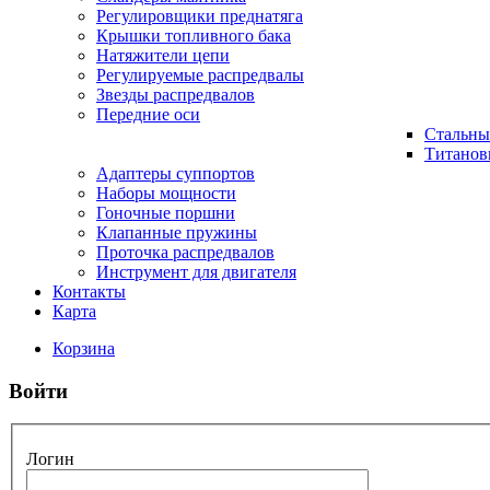
Регулировщики преднатяга
Крышки топливного бака
Натяжители цепи
Регулируемые распредвалы
Звезды распредвалов
Передние оси
Стальны
Титанов
Адаптеры суппортов
Наборы мощности
Гоночные поршни
Клапанные пружины
Проточка распредвалов
Инструмент для двигателя
Контакты
Карта
Корзина
Войти
Логин