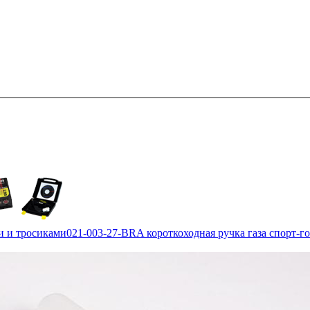
ми и тросиками
021-003-27-BRA короткоходная ручка газа спорт-г