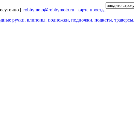
глосуточно |
robbymoto@robbymoto.ru
|
карта проезда