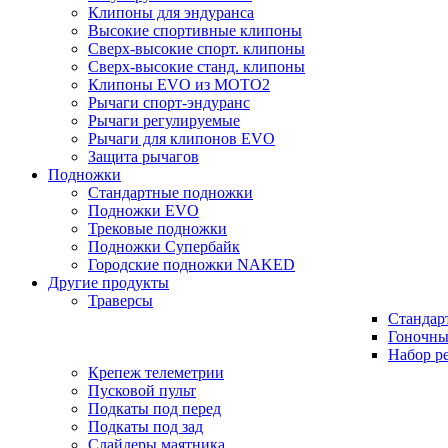
Клипоны для эндуранса
Высокие спортивные клипоны
Сверх-высокие спорт. клипоны
Сверх-высокие станд. клипоны
Клипоны EVO из MOTO2
Рычаги спорт-эндуранс
Рычаги регулируемые
Рычаги для клипонов EVO
Защита рычагов
Подножки
Стандартные подножки
Подножки EVO
Трековые подножки
Подножки Супербайк
Городские подножки NAKED
Другие продукты
Траверсы
Стандар
Гоночны
Набор р
Крепеж телеметрии
Пусковой пульт
Подкаты под перед
Подкаты под зад
Слайдеры маятника