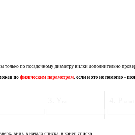
 только по посадочному диаметру вилки дополнительно провер
зможен по
физическим параметрам
, если и это не помогло - п
3
.
Y
4
.
P
ear
roduct
вверх, вниз, в начало списка, в конец списка