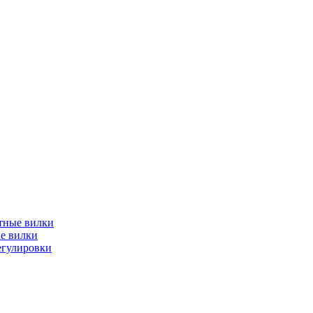
тные вилки
е вилки
егулировки