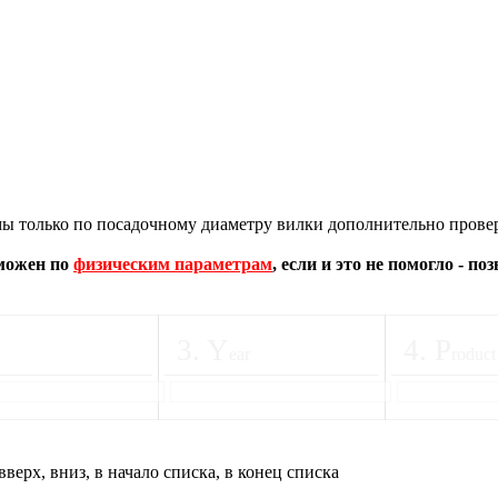
 только по посадочному диаметру вилки дополнительно провер
зможен по
физическим параметрам
, если и это не помогло - п
3
.
Y
4
.
P
ear
roduct
вверх, вниз, в начало списка, в конец списка