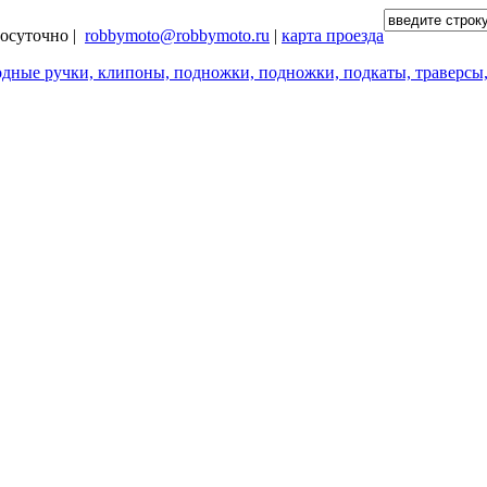
глосуточно |
robbymoto@robbymoto.ru
|
карта проезда