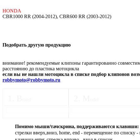
HONDA
CBR1000 RR (2004-2012), CBR600 RR (2003-2012)
Подобрать другую продукцию
внимание! рекомендуемые клипоны гарантированно совместимы
расстоянию до пластика мотоцикла
если вы не нашли мотоцикла в списке подбор клипонов во
robbymoto@robbymoto.ru
1
.
B
2
.
M
rand
odel
Помимо мыши/тачскрина, поддерживаются клавиши:
стрелки вверх,вниз, home, end - перемещение по списку - 
клавиша enter, стрелка вправо - вход в список