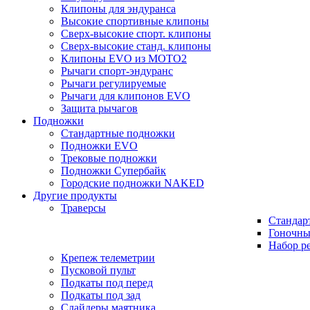
Клипоны для эндуранса
Высокие спортивные клипоны
Сверх-высокие спорт. клипоны
Сверх-высокие станд. клипоны
Клипоны EVO из MOTO2
Рычаги спорт-эндуранс
Рычаги регулируемые
Рычаги для клипонов EVO
Защита рычагов
Подножки
Стандартные подножки
Подножки EVO
Трековые подножки
Подножки Супербайк
Городские подножки NAKED
Другие продукты
Траверсы
Стандар
Гоночны
Набор р
Крепеж телеметрии
Пусковой пульт
Подкаты под перед
Подкаты под зад
Слайдеры маятника