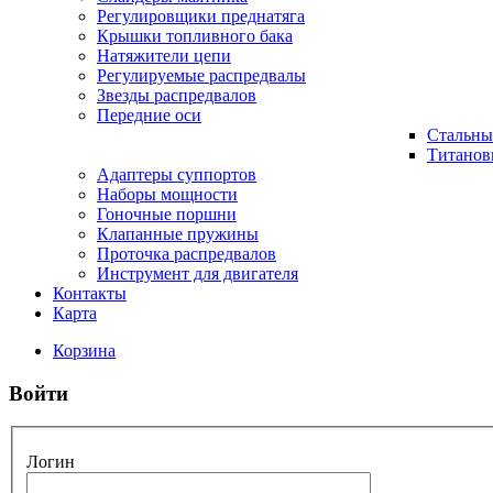
Регулировщики преднатяга
Крышки топливного бака
Натяжители цепи
Регулируемые распредвалы
Звезды распредвалов
Передние оси
Стальны
Титанов
Адаптеры суппортов
Наборы мощности
Гоночные поршни
Клапанные пружины
Проточка распредвалов
Инструмент для двигателя
Контакты
Карта
Корзина
Войти
Логин