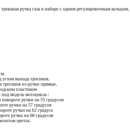
трековая ручка газа в наборе с одним регулировочным кольцом, 
за.
д углом выхода тросиков,
а тросиков из ручки прямые,
родским пластиком
и под модель мотоцикла :
 повороте ручки на 55 градусов
роте ручки на 57 градусов
ороте ручки на 62 градуса
ороте ручки на 68 градусов
золотом цветах.