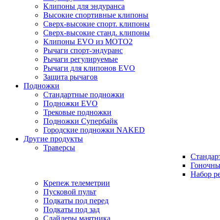
Клипоны для эндуранса
Высокие спортивные клипоны
Сверх-высокие спорт. клипоны
Сверх-высокие станд. клипоны
Клипоны EVO из MOTO2
Рычаги спорт-эндуранс
Рычаги регулируемые
Рычаги для клипонов EVO
Защита рычагов
Подножки
Стандартные подножки
Подножки EVO
Трековые подножки
Подножки Супербайк
Городские подножки NAKED
Другие продукты
Траверсы
Стандар
Гоночны
Набор р
Крепеж телеметрии
Пусковой пульт
Подкаты под перед
Подкаты под зад
Слайдеры маятника