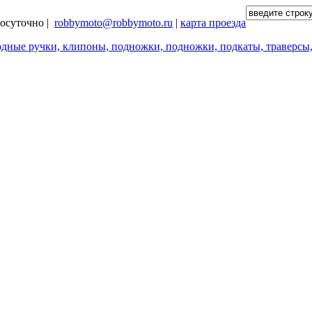
глосуточно |
robbymoto@robbymoto.ru
|
карта проезда