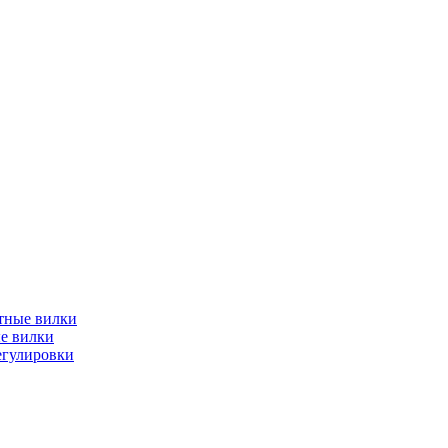
тные вилки
е вилки
егулировки