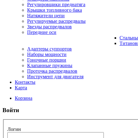
Регулировщики преднатяга
Крышки топливного бака
Натяжители цепи
Регулируемые распредвалы
Звезды распредвалов
Передние оси
Стальны
Титанов
Адаптеры суппортов
Наборы мощности
Гоночные поршни
Клапанные пружины
Проточка распредвалов
Инструмент для двигателя
Контакты
Карта
Корзина
Войти
Логин