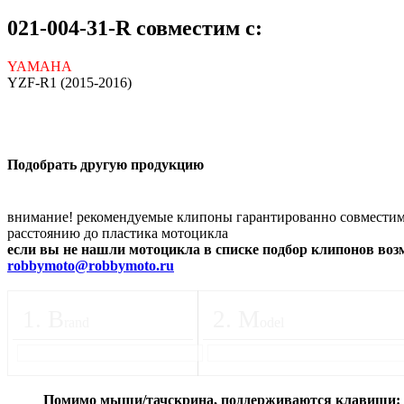
021-004-31-R совместим с:
YAMAHA
YZF-R1 (2015-2016)
Подобрать другую продукцию
внимание! рекомендуемые клипоны гарантированно совместимы
расстоянию до пластика мотоцикла
если вы не нашли мотоцикла в списке подбор клипонов во
robbymoto@robbymoto.ru
1
.
B
2
.
M
rand
odel
Помимо мыши/тачскрина, поддерживаются клавиши: