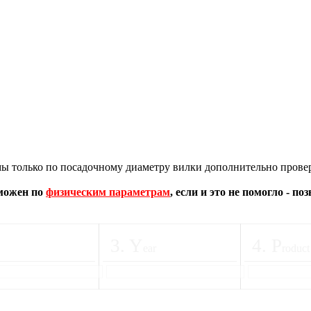
 только по посадочному диаметру вилки дополнительно провер
зможен по
физическим параметрам
, если и это не помогло - п
3
.
Y
4
.
P
ear
roduct