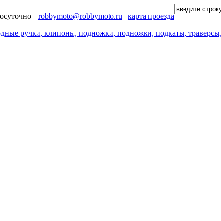
глосуточно |
robbymoto@robbymoto.ru
|
карта проезда