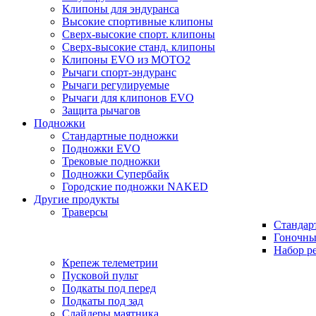
Клипоны для эндуранса
Высокие спортивные клипоны
Сверх-высокие спорт. клипоны
Сверх-высокие станд. клипоны
Клипоны EVO из MOTO2
Рычаги спорт-эндуранс
Рычаги регулируемые
Рычаги для клипонов EVO
Защита рычагов
Подножки
Стандартные подножки
Подножки EVO
Трековые подножки
Подножки Супербайк
Городские подножки NAKED
Другие продукты
Траверсы
Стандар
Гоночны
Набор р
Крепеж телеметрии
Пусковой пульт
Подкаты под перед
Подкаты под зад
Слайдеры маятника