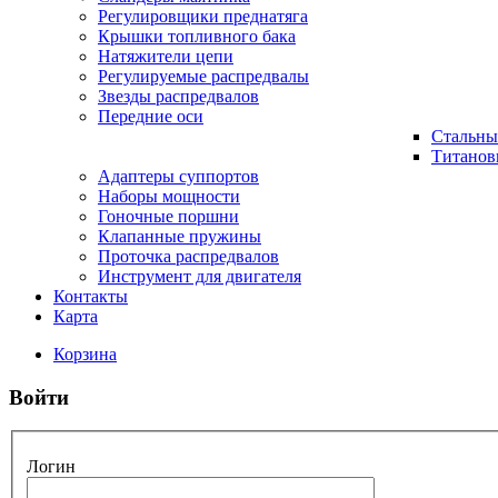
Регулировщики преднатяга
Крышки топливного бака
Натяжители цепи
Регулируемые распредвалы
Звезды распредвалов
Передние оси
Стальны
Титанов
Адаптеры суппортов
Наборы мощности
Гоночные поршни
Клапанные пружины
Проточка распредвалов
Инструмент для двигателя
Контакты
Карта
Корзина
Войти
Логин