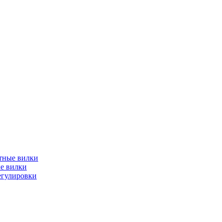
тные вилки
е вилки
егулировки