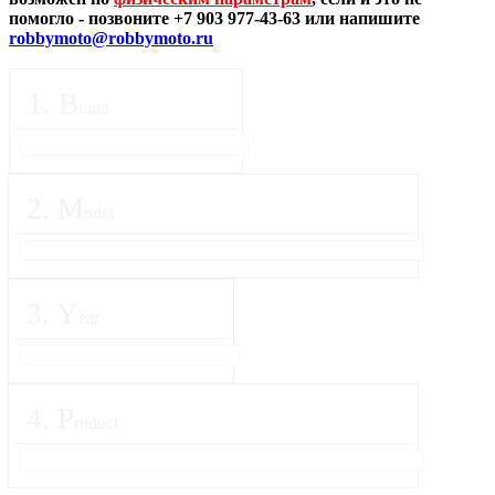
помогло - позвоните +7 903 977-43-63 или напишите
robbymoto@robbymoto.ru
1
.
B
rand
2
.
M
odel
3
.
Y
ear
4
.
P
roduct