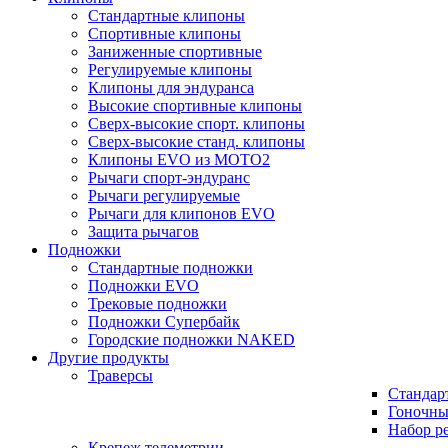
Стандартные клипоны
Спортивные клипоны
Заниженные спортивные
Регулируемые клипоны
Клипоны для эндуранса
Высокие спортивные клипоны
Сверх-высокие спорт. клипоны
Сверх-высокие станд. клипоны
Клипоны EVO из MOTO2
Рычаги спорт-эндуранс
Рычаги регулируемые
Рычаги для клипонов EVO
Защита рычагов
Подножки
Стандартные подножки
Подножки EVO
Трековые подножки
Подножки Супербайк
Городские подножки NAKED
Другие продукты
Траверсы
Стандар
Гоночны
Набор р
Крепеж телеметрии