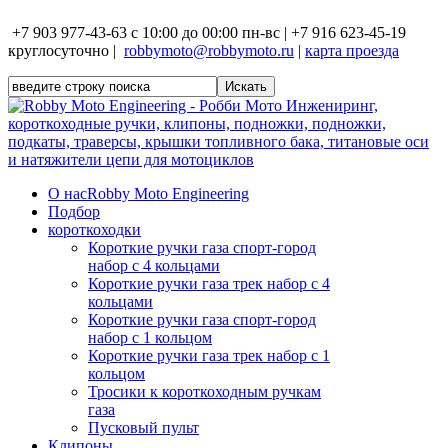
+7 903 977-43-63 с 10:00 до 00:00 пн-вс | +7 916 623-45-19
круглосуточно |
robbymoto@robbymoto.ru
|
карта проезда
О нас
Robby Moto Engineering
Подбор
короткоходки
Короткие ручки газа спорт-город
набор с 4 кольцами
Короткие ручки газа трек набор с 4
кольцами
Короткие ручки газа спорт-город
набор с 1 кольцом
Короткие ручки газа трек набор с 1
кольцом
Тросики к короткоходным ручкам
газа
Пусковый пульт
Клипоны