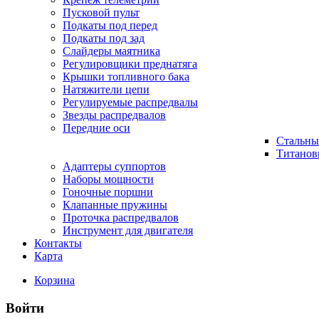
Пусковой пульт
Подкаты под перед
Подкаты под зад
Слайдеры маятника
Регулировщики преднатяга
Крышки топливного бака
Натяжители цепи
Регулируемые распредвалы
Звезды распредвалов
Передние оси
Стальны
Титанов
Адаптеры суппортов
Наборы мощности
Гоночные поршни
Клапанные пружины
Проточка распредвалов
Инструмент для двигателя
Контакты
Карта
Корзина
Войти