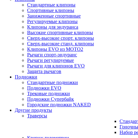
Стандартные клипоны
Спортивные клипоны
Заниженные спортивные
Регулируемые клипоны
Клипоны для эндуранса
Высокие спортивные клипоны
Сверх-высокие спорт. клипоны
Сверх-высокие станд. клипоны
Клипоны EVO из MOTO2
Рычаги спорт-эндуранс
Рычаги регулируемые
Рычаги для клипонов EVO
Защита рычагов
Подножки
Стандартные подножки
Подножки EVO
Трековые подножки
Подножки Супербайк
Городские подножки NAKED
Другие продукты
Траверсы
Стандар
Гоночны
Набор р
Крепеж телеметрии