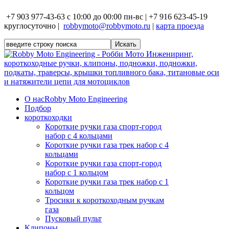
+7 903 977-43-63 с 10:00 до 00:00 пн-вс | +7 916 623-45-19
круглосуточно |
robbymoto@robbymoto.ru
|
карта проезда
О нас
Robby Moto Engineering
Подбор
короткоходки
Короткие ручки газа спорт-город
набор с 4 кольцами
Короткие ручки газа трек набор с 4
кольцами
Короткие ручки газа спорт-город
набор с 1 кольцом
Короткие ручки газа трек набор с 1
кольцом
Тросики к короткоходным ручкам
газа
Пусковый пульт
Клипоны