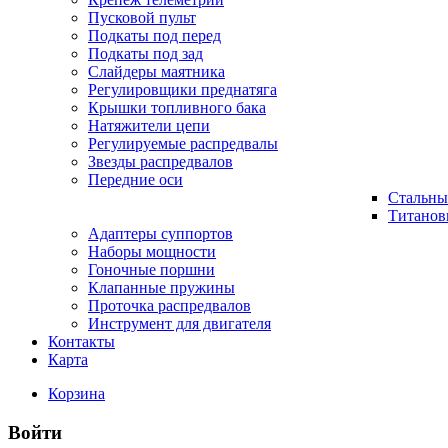
Пусковой пульт
Подкаты под перед
Подкаты под зад
Слайдеры маятника
Регулировщики преднатяга
Крышки топливного бака
Натяжители цепи
Регулируемые распредвалы
Звезды распредвалов
Передние оси
Стальны
Титанов
Адаптеры суппортов
Наборы мощности
Гоночные поршни
Клапанные пружины
Проточка распредвалов
Инструмент для двигателя
Контакты
Карта
Корзина
Войти