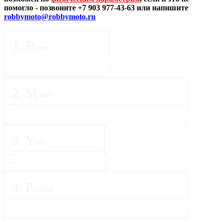
помогло - позвоните +7 903 977-43-63 или напишите
robbymoto@robbymoto.ru
1
.
B
rand
2
.
M
odel
3
.
Y
ear
4
.
P
roduct