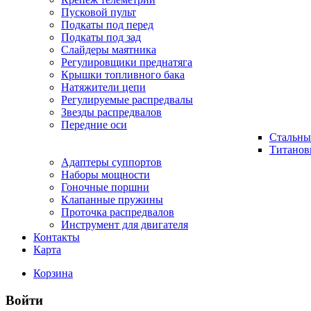
Пусковой пульт
Подкаты под перед
Подкаты под зад
Слайдеры маятника
Регулировщики преднатяга
Крышки топливного бака
Натяжители цепи
Регулируемые распредвалы
Звезды распредвалов
Передние оси
Стальны
Титанов
Адаптеры суппортов
Наборы мощности
Гоночные поршни
Клапанные пружины
Проточка распредвалов
Инструмент для двигателя
Контакты
Карта
Корзина
Войти