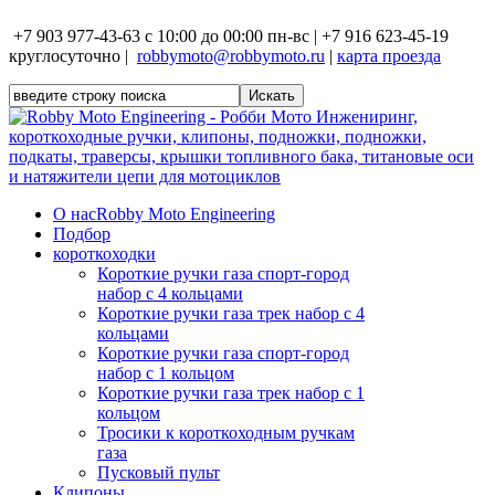
+7 903 977-43-63 с 10:00 до 00:00 пн-вс | +7 916 623-45-19
круглосуточно |
robbymoto@robbymoto.ru
|
карта проезда
О нас
Robby Moto Engineering
Подбор
короткоходки
Короткие ручки газа спорт-город
набор с 4 кольцами
Короткие ручки газа трек набор с 4
кольцами
Короткие ручки газа спорт-город
набор с 1 кольцом
Короткие ручки газа трек набор с 1
кольцом
Тросики к короткоходным ручкам
газа
Пусковый пульт
Клипоны