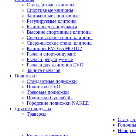
Стандартные клипоны
Спортивные клипоны
Заниженные спортивные
Регулируемые клипоны
Клипоны для эндуранса
Высокие спортивные клипоны
Сверх-высокие спорт. клипоны
Сверх-высокие станд. клипоны
Клипоны EVO из MOTO2
Рычаги спорт-эндуранс
Рычаги регулируемые
Рычаги для клипонов EVO
Защита рычагов
Подножки
Стандартные подножки
Подножки EVO
Трековые подножки
Подножки Супербайк
Городские подножки NAKED
Другие продукты
Траверсы
Стандар
Гоночны
Набор р
Крепеж телеметрии