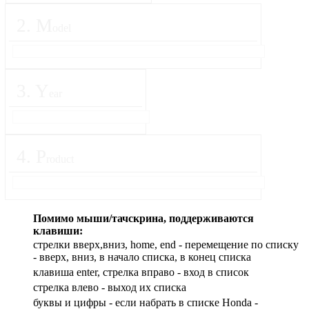
2
.
M
odel
3
.
Y
ear
4
.
P
roduct
Помимо мыши/тачскрина, поддерживаются
клавиши:
стрелки вверх,вниз, home, end - перемещение по списку
- вверх, вниз, в начало списка, в конец списка
клавиша enter, стрелка вправо - вход в список
cтрелка влево - выход их списка
буквы и цифры - если набрать в списке Honda -