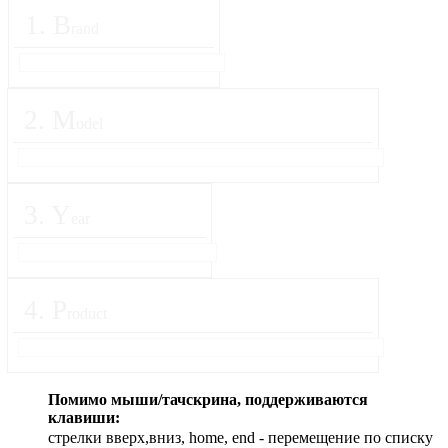
1
.
B
rand
2
.
M
odel
3
.
Y
ear
4
.
P
roduct
Помимо мыши/тачскрина, поддерживаются
клавиши:
стрелки вверх,вниз, home, end - перемещение по списку