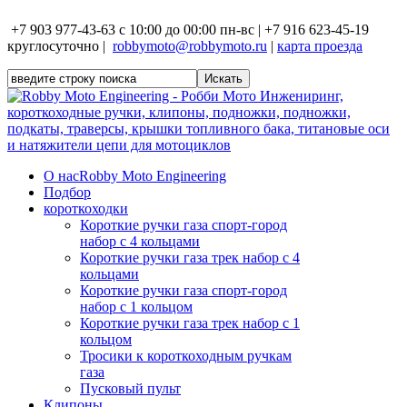
+7 903 977-43-63 с 10:00 до 00:00 пн-вс | +7 916 623-45-19
круглосуточно |
robbymoto@robbymoto.ru
|
карта проезда
О нас
Robby Moto Engineering
Подбор
короткоходки
Короткие ручки газа спорт-город
набор с 4 кольцами
Короткие ручки газа трек набор с 4
кольцами
Короткие ручки газа спорт-город
набор с 1 кольцом
Короткие ручки газа трек набор с 1
кольцом
Тросики к короткоходным ручкам
газа
Пусковый пульт
Клипоны