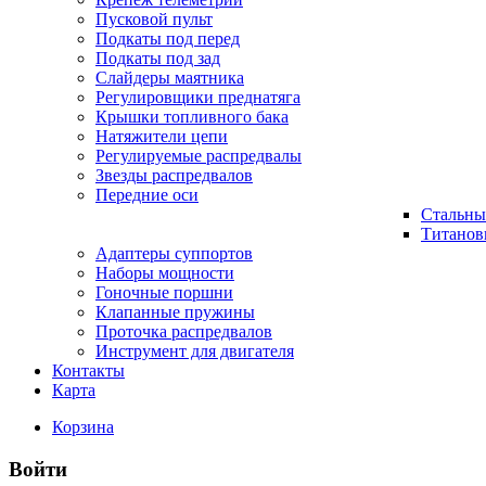
Пусковой пульт
Подкаты под перед
Подкаты под зад
Слайдеры маятника
Регулировщики преднатяга
Крышки топливного бака
Натяжители цепи
Регулируемые распредвалы
Звезды распредвалов
Передние оси
Стальны
Титанов
Адаптеры суппортов
Наборы мощности
Гоночные поршни
Клапанные пружины
Проточка распредвалов
Инструмент для двигателя
Контакты
Карта
Корзина
Войти