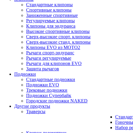
Стандартные клипоны
Спортивные клипоны
Заниженные спортивные
Регулируемые клипоны
Клипоны для эндуранса
Высокие спортивные клипоны
Сверх-высокие спорт. клипоны
Сверх-высокие станд. клипоны
Клипоны EVO из MOTO2
Рычаги спорт-эндуранс
Рычаги регулируемые
Рычаги для клипонов EVO
Защита рычагов
Подножки
Стандартные подножки
Подножки EVO
Трековые подножки
Подножки Супербайк
Городские подножки NAKED
Другие продукты
Траверсы
Стандар
Гоночны
Набор р
Крепеж телеметрии